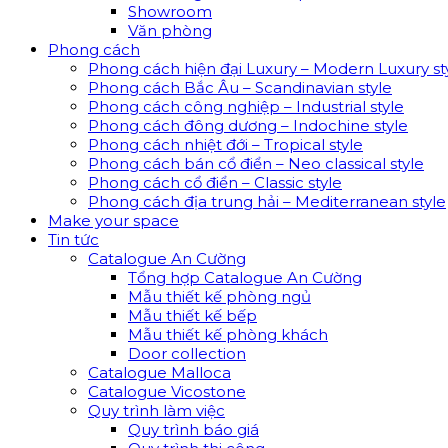
Showroom
Văn phòng
Phong cách
Phong cách hiện đại Luxury – Modern Luxury st
Phong cách Bắc Âu – Scandinavian style
Phong cách công nghiệp – Industrial style
Phong cách đông dương – Indochine style
Phong cách nhiệt đới – Tropical style
Phong cách bán cổ điển – Neo classical style
Phong cách cổ điển – Classic style
Phong cách địa trung hải – Mediterranean style
Make your space
Tin tức
Catalogue An Cường
Tổng hợp Catalogue An Cường
Mẫu thiết kế phòng ngủ
Mẫu thiết kế bếp
Mẫu thiết kế phòng khách
Door collection
Catalogue Malloca
Catalogue Vicostone
Quy trình làm việc
Quy trình báo giá