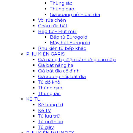
Thùng rác
Thùng gạo
Giá xoang nồi – bát đĩa
Vòi rửa chén
Chậu rửa bát
Bếp từ – Hút mùi
Bếp từ Eurogold
Máy hút Eurogold
Phụ kiện tủ bếp khác
PHỤ KIỆN GARIS
Giá nâng hạ điện cảm ứng cao cấp
Giá bát nâng hạ
Giá bát đĩa cố định
Giá xoong nồi, bát đĩa
Tủ đồ khô
Thùng gạo
Thùng rác
KỆ, TỦ
Kệ trang trí
Kệ TV
Tủ lưu trữ
Tủ quần áo
Tủ giày
PHỤ KIỆN IMUNDEX