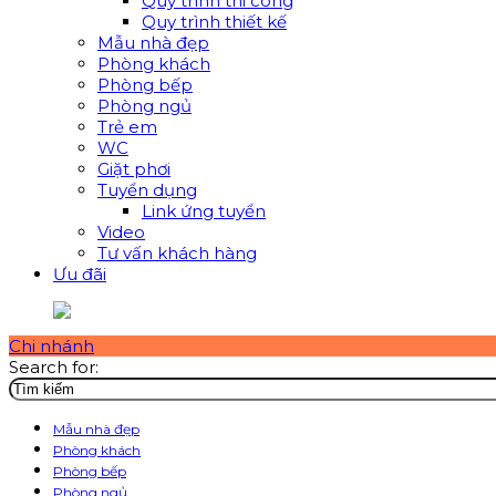
Quy trình thi công
Quy trình thiết kế
Mẫu nhà đẹp
Phòng khách
Phòng bếp
Phòng ngủ
Trẻ em
WC
Giặt phơi
Tuyển dụng
Link ứng tuyển
Video
Tư vấn khách hàng
Ưu đãi
Chi nhánh
Search for:
Mẫu nhà đẹp
Phòng khách
Phòng bếp
Phòng ngủ