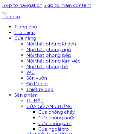
Skip to navigation
Skip to main content
Padeco
Trang chủ
Giới thiệu
Cửa hàng
Nội thất phòng khách
Nội thất phòng ngủ
Nội thất phòng bếp
Nội thất phòng làm việc
Nội thất phòng bé
WC
Sân vườn
Đồ Decor
Thiết bị bếp
Sản phẩm
TỦ BẾP
CỬA GỖ AN CƯỜNG
Cửa chống cháy
Cửa chống nước
Cửa chống ẩm
Cửa ngoài trời