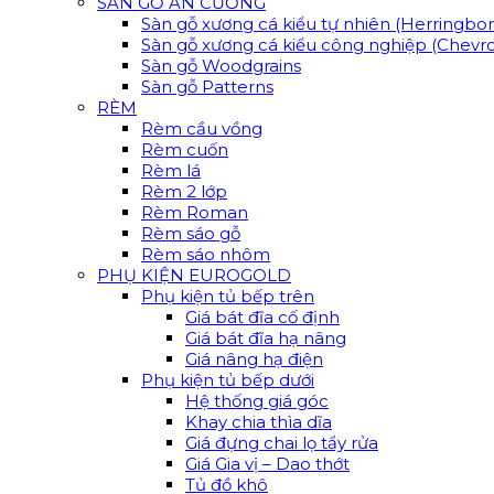
SÀN GỖ AN CƯỜNG
Sàn gỗ xương cá kiểu tự nhiên (Herringbo
Sàn gỗ xương cá kiểu công nghiệp (Chevr
Sàn gỗ Woodgrains
Sàn gỗ Patterns
RÈM
Rèm cầu vồng
Rèm cuốn
Rèm lá
Rèm 2 lớp
Rèm Roman
Rèm sáo gỗ
Rèm sáo nhôm
PHỤ KIỆN EUROGOLD
Phụ kiện tủ bếp trên
Giá bát đĩa cố định
Giá bát đĩa hạ nâng
Giá nâng hạ điện
Phụ kiện tủ bếp dưới
Hệ thống giá góc
Khay chia thìa dĩa
Giá đựng chai lọ tẩy rửa
Giá Gia vị – Dao thớt
Tủ đồ khô