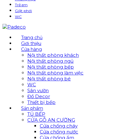
Trẻ em
Giặt phơi
WC
Trang chủ
Giới thiệu
Cửa hàng
Nội thất phòng khách
Nội thất phòng ngủ
Nội thất phòng bếp
Nội thất phòng làm việc
Nội thất phòng bé
WC
Sân vườn
Đồ Decor
Thiết bị bếp
Sản phẩm
TỦ BẾP
CỬA GỖ AN CƯỜNG
Cửa chống cháy
Cửa chống nước
Cửa chống ẩm