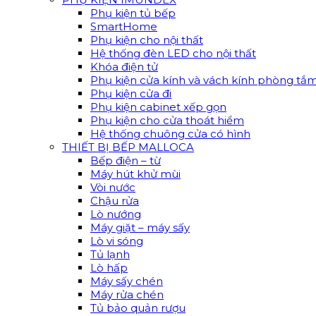
Phụ kiện tủ bếp
SmartHome
Phụ kiện cho nội thất
Hệ thống đèn LED cho nội thất
Khóa điện tử
Phụ kiện cửa kính và vách kính phòng tắ
Phụ kiện cửa đi
Phụ kiện cabinet xếp gọn
Phụ kiện cho cửa thoát hiểm
Hệ thống chuông cửa có hình
THIẾT BỊ BẾP MALLOCA
Bếp điện – từ
Máy hút khử mùi
Vòi nước
Chậu rửa
Lò nướng
Máy giặt – máy sấy
Lò vi sóng
Tủ lạnh
Lò hấp
Máy sấy chén
Máy rửa chén
Tủ bảo quản rượu