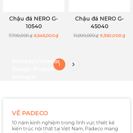
Chậu đá NERO G-
Chậu đá NERO G-
10540
45040
7,700,000
6,545,000
11,000,000
9,350,000
₫
₫
₫
₫
Architect/interior
1
Design Project
Manager
VỀ PADECO
10 năm kinh nghiệm trong lĩnh vực thiết kế
kiến trúc nội thất tại Việt Nam, Padeco mang