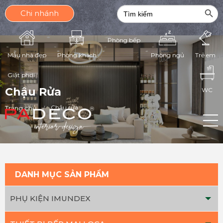
Search Butt
Search
Chi nhánh
for:
Phòng bếp
Phòng ngủ
Mẫu nhà đẹp
Phòng khách
Trẻ em
Giặt phơi
Chậu Rửa
WC
Chậu rửa
Trang chủ
DANH MỤC SẢN PHẨM
PHỤ KIỆN IMUNDEX