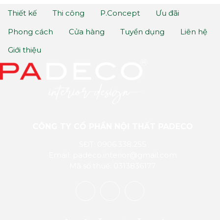
Thiết kế
Thi công
P.Concept
Ưu đãi
Phong cách
Cửa hàng
Tuyển dụng
Liên hệ
Giới thiệu
CÔNG TY CỔ PHẦN NỘI THẤT PADECO
SĐT: 0906.338.255
Email: padeco.interior@gmail.com
Mã số thuế: 0313836177