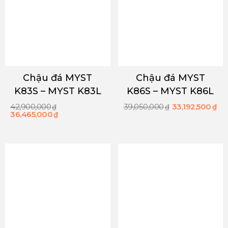
Chậu đá MYST
Chậu đá MYST
K83S – MYST K83L
K86S – MYST K86L
42,900,000
39,050,000
33,192,500
₫
₫
₫
36,465,000
₫