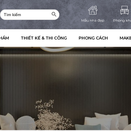
Search Button
Search
for:
Mẫu nhà đẹp
Phòng kh
PHẨM
THIẾT KẾ & THI CÔNG
PHONG CÁCH
MAKE