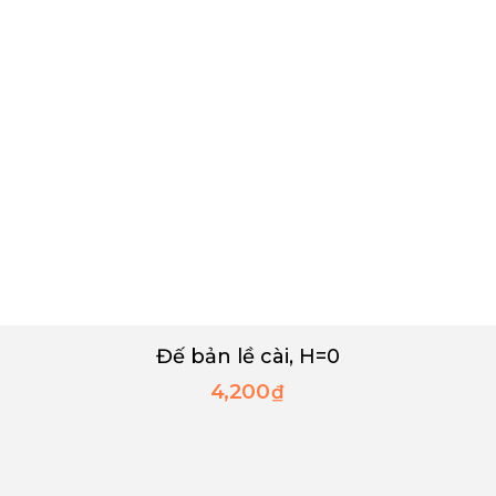
Đế bản lề cài, H=0
4,200
₫