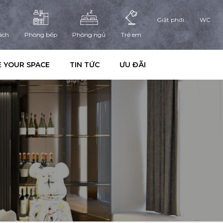
Giặt phơi
WC
ách
Phòng bếp
Phòng ngủ
Trẻ em
 YOUR SPACE
TIN TỨC
ƯU ĐÃI