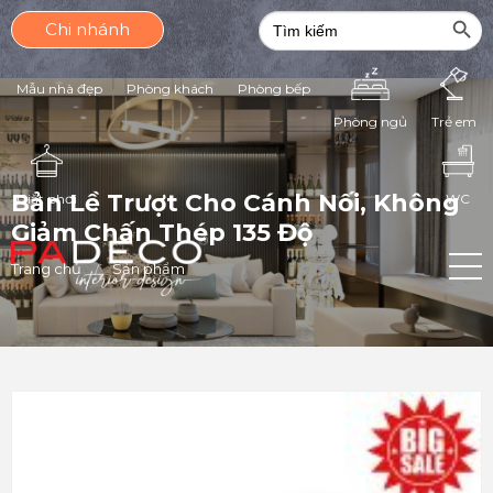
Search Butt
Search
Chi nhánh
for:
Mẫu nhà đẹp
Phòng khách
Phòng bếp
Phòng ngủ
Trẻ em
Bản Lề Trượt Cho Cánh Nối, Không
Giặt phơi
WC
Giảm Chấn Thép 135 Độ
Trang chủ
Sản phẩm