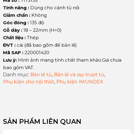
Mã số :
7173135
Tính năng :
Dùng cho cánh tủ nối
Giảm chấn :
Không
Góc đóng :
135 độ
Gỗ dày :
18 – 22mm (H=0)
Chất liệu :
Thép
ĐVT :
cái (đã bao gồm đế bản lề)
Mã SAP :
220001420
Lưu ý:
Hình ảnh mang tính chất tham khảo.Giá chưa
bao gồm VAT.
Danh mục:
Bản lề tủ
,
Bản lề và ray trượt tủ
,
Phụ kiện cho nội thất
,
Phụ kiện IMUNDEX
SẢN PHẨM LIÊN QUAN