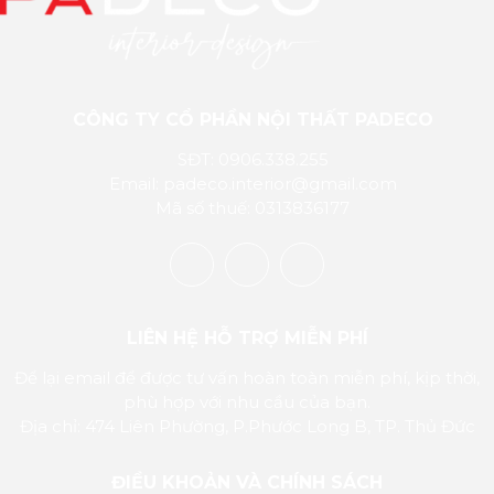
CÔNG TY CỔ PHẦN NỘI THẤT PADECO
SĐT: 0906.338.255
Email: padeco.interior@gmail.com
Mã số thuế: 0313836177
LIÊN HỆ HỖ TRỢ MIỄN PHÍ
Để lại email để được tư vấn hoàn toàn miễn phí, kịp thời,
phù hợp với nhu cầu của bạn.
Địa chỉ: 474 Liên Phường, P.Phước Long B, TP. Thủ Đức
ĐIỀU KHOẢN VÀ CHÍNH SÁCH