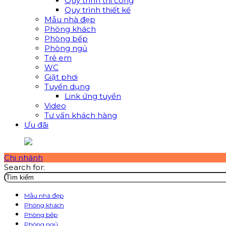
Quy trình thi công
Quy trình thiết kế
Mẫu nhà đẹp
Phòng khách
Phòng bếp
Phòng ngủ
Trẻ em
WC
Giặt phơi
Tuyển dụng
Link ứng tuyển
Video
Tư vấn khách hàng
Ưu đãi
Chi nhánh
Search for:
Mẫu nhà đẹp
Phòng khách
Phòng bếp
Phòng ngủ