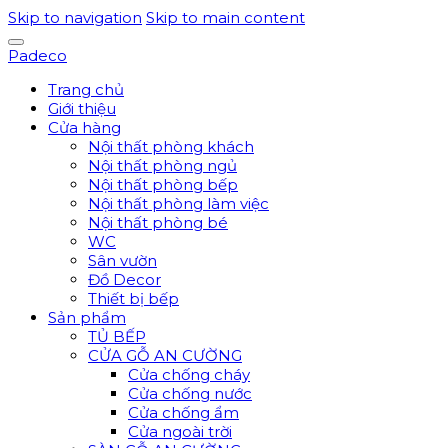
Skip to navigation
Skip to main content
Padeco
Trang chủ
Giới thiệu
Cửa hàng
Nội thất phòng khách
Nội thất phòng ngủ
Nội thất phòng bếp
Nội thất phòng làm việc
Nội thất phòng bé
WC
Sân vườn
Đồ Decor
Thiết bị bếp
Sản phẩm
TỦ BẾP
CỬA GỖ AN CƯỜNG
Cửa chống cháy
Cửa chống nước
Cửa chống ẩm
Cửa ngoài trời