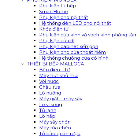
Phụ kiện tủ bếp
SmartHome
Phụ kiện cho nội thất
Hệ thống đèn LED cho nội thất
Khóa điện tử
Phụ kiện cửa kính và vách kính phòng tắ
Phụ kiện cửa đi
Phụ kiện cabinet xếp gọn
Phụ kiện cho cửa thoát hiểm
Hệ thống chuông cửa có hình
THIẾT BỊ BẾP MALLOCA
Bếp điện – từ
Máy hút khử mùi
Vòi nước
Chậu rửa
Lò nướng
Máy giặt – máy sấy
Lò vi sóng
Tủ lạnh
Lò hấp
Máy sấy chén
Máy rửa chén
Tủ bảo quản rượu