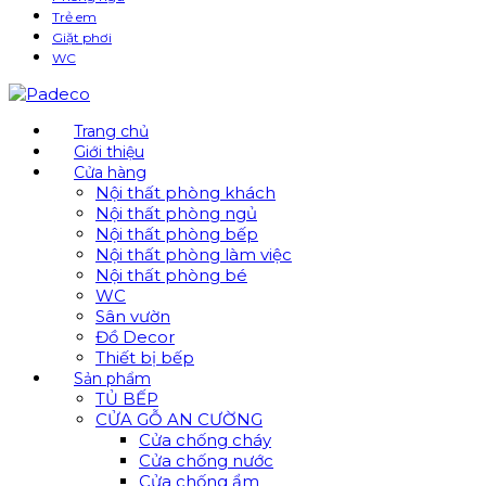
Trẻ em
Giặt phơi
WC
Trang chủ
Giới thiệu
Cửa hàng
Nội thất phòng khách
Nội thất phòng ngủ
Nội thất phòng bếp
Nội thất phòng làm việc
Nội thất phòng bé
WC
Sân vườn
Đồ Decor
Thiết bị bếp
Sản phẩm
TỦ BẾP
CỬA GỖ AN CƯỜNG
Cửa chống cháy
Cửa chống nước
Cửa chống ẩm