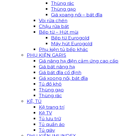
Thùng rác
Thùng gạo
Giá xoang nồi – bát đĩa
Vòi rửa chén
Chậu rửa bát
Bếp từ – Hút mùi
Bếp từ Eurogold
Máy hút Eurogold
Phụ kiện tủ bếp khác
PHỤ KIỆN GARIS
Giá nâng hạ điện cảm ứng cao cấp
Giá bát nâng hạ
Giá bát đĩa cố định
Giá xoong nồi, bát đĩa
Tủ đồ khô
Thùng gạo
Thùng rác
KỆ, TỦ
Kệ trang trí
Kệ TV
Tủ lưu trữ
Tủ quần áo
Tủ giày
PHỤ KIỆN IMUNDEX