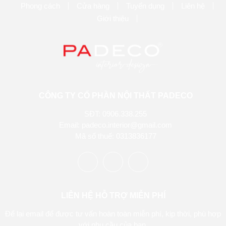
Phong cách
Cửa hàng
Tuyển dụng
Liên hệ
Giới thiệu
CÔNG TY CỔ PHẦN NỘI THẤT PADECO
SĐT: 0906.338.255
Email: padeco.interior@gmail.com
Mã số thuế: 0313836177
LIÊN HỆ HỖ TRỢ MIỄN PHÍ
Để lại email để được tư vấn hoàn toàn miễn phí, kịp thời, phù hợp
với nhu cầu của bạn.