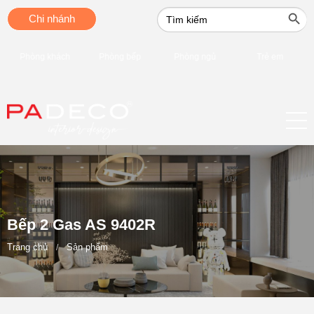
Search Button
Search
Chi nhánh
for:
Phòng khách
Phòng bếp
Phòng ngủ
Trẻ em
Bếp 2 Gas AS 9402R
Trang chủ
Sản phẩm