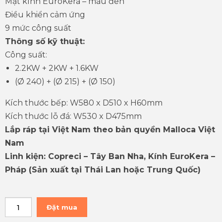
Mặt kính EuroKera – màu đen
Điều khiển cảm ứng
9 mức công suất
Thông số kỹ thuật:
Công suất:
2.2KW + 2KW + 1.6KW
(Ø 240) + (Ø 215) + (Ø 150)
Kích thước bếp: W580 x D510 x H60mm
Kích thước lỗ đá: W530 x D475mm
Lắp ráp tại Việt Nam theo bản quyền Malloca Việt
Nam
Linh kiện: Copreci – Tây Ban Nha, Kính EuroKera –
Pháp (Sản xuất tại Thái Lan hoặc Trung Quốc)
Đặt mua