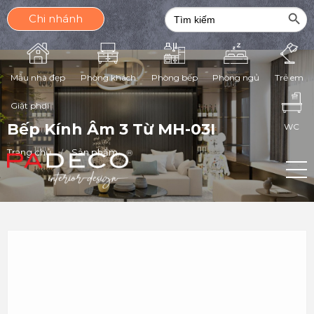
Search Butt
Search
Chi nhánh
for:
Phòng ngủ
Mẫu nhà đẹp
Phòng khách
Phòng bếp
Trẻ em
Giặt phơi
Bếp Kính Âm 3 Từ MH-03I
WC
Trang chủ
Sản phẩm