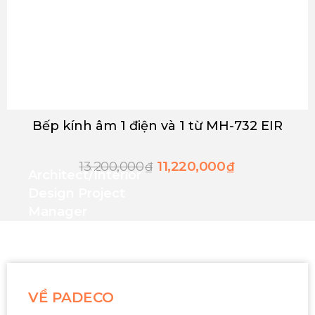
Bếp kính âm 1 điện và 1 từ MH-732 EIR
13,200,000
11,220,000
₫
₫
Architect/interior
Design Project
Manager
VỀ PADECO