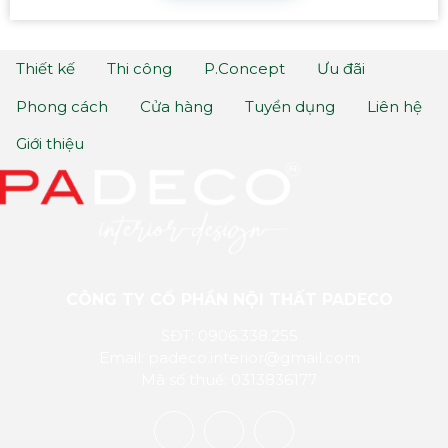
Thiết kế
Thi công
P.Concept
Ưu đãi
Phong cách
Cửa hàng
Tuyển dụng
Liên hệ
Giới thiệu
CÔNG TY CỔ PHẦN NỘI THẤT PADECO
SĐT: 0906.338.255
Email: padeco.interior@gmail.com
Mã số thuế: 0313836177