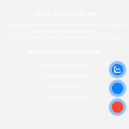
LIÊN HỆ HỖ TRỢ MIỄN PHÍ
Để lại email để được tư vấn hoàn toàn miễn phí, kịp thời,
phù hợp với nhu cầu của bạn.
Địa chỉ: 474 Liên Phường, P.Phước Long B, TP. Thủ Đức
ĐIỀU KHOẢN VÀ CHÍNH SÁCH
Điều khoản mua hàng
Chính sách giao hàng
Chính sách đổi trả
Chính sách bảo hành
© 2026 Padeco, All rights reserved.
Thiết kế web
bởi
HD Agency