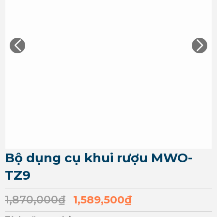
Bộ dụng cụ khui rượu MWO-
TZ9
1,870,000
₫
1,589,500
₫