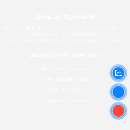
LIÊN HỆ HỖ TRỢ MIỄN PHÍ
Để lại email để được tư vấn hoàn toàn miễn phí, kịp thời,
phù hợp với nhu cầu của bạn.
Địa chỉ: 474 Liên Phường, P.Phước Long B, TP. Thủ Đức
ĐIỀU KHOẢN VÀ CHÍNH SÁCH
Điều khoản mua hàng
Chính sách giao hàng
Chính sách đổi trả
Chính sách bảo hành