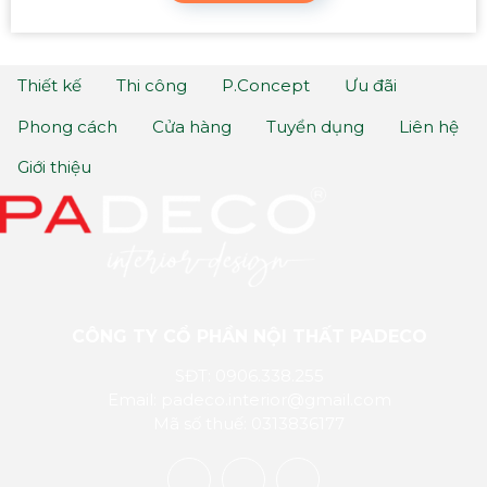
Thiết kế
Thi công
P.Concept
Ưu đãi
Phong cách
Cửa hàng
Tuyển dụng
Liên hệ
Giới thiệu
CÔNG TY CỔ PHẦN NỘI THẤT PADECO
SĐT: 0906.338.255
Email: padeco.interior@gmail.com
Mã số thuế: 0313836177