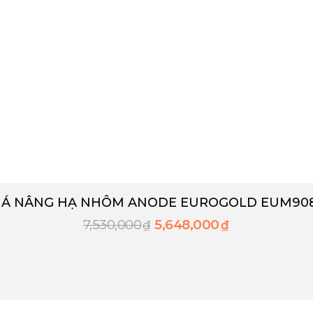
IÁ NÂNG HẠ NHÔM ANODE EUROGOLD EUM90
7,530,000
5,648,000
₫
₫