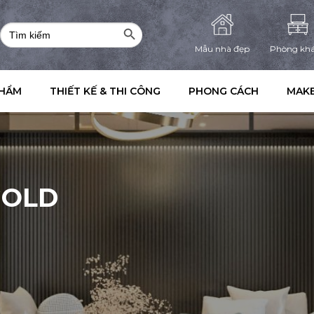
Search Button
Search
for:
Mẫu nhà đẹp
Phòng kh
PHẨM
THIẾT KẾ & THI CÔNG
PHONG CÁCH
MAKE
GOLD