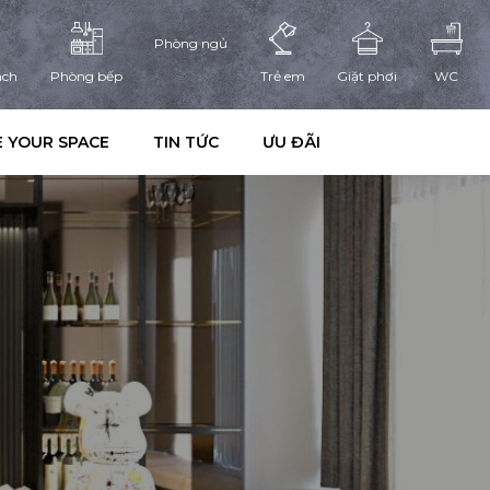
Phòng ngủ
ách
Phòng bếp
Trẻ em
Giặt phơi
WC
 YOUR SPACE
TIN TỨC
ƯU ĐÃI