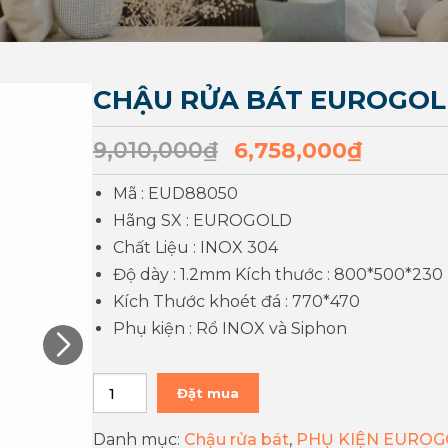
CHẬU RỬA BÁT EUROGOL
9,010,000
₫
6,758,000
₫
Mã : EUD88050
Hãng SX : EUROGOLD
Chất Liệu : INOX 304
Độ dày : 1.2mm Kích thước : 800*500*230
Kích Thước khoét đá : 770*470
Phụ kiện : Rổ INOX và Siphon
Đặt mua
Danh mục:
Chậu rửa bát
,
PHỤ KIỆN EURO