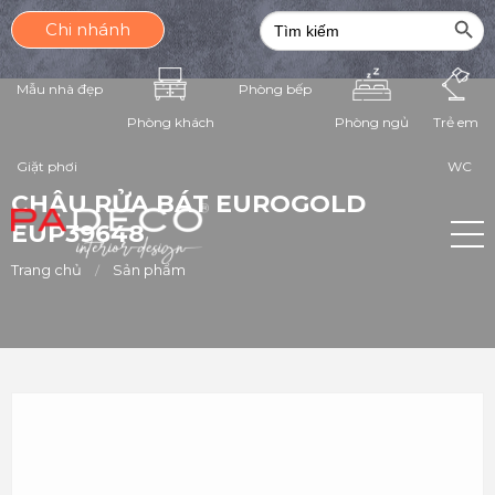
Search Butt
Search
Chi nhánh
for:
Mẫu nhà đẹp
Phòng bếp
Phòng ngủ
Phòng khách
Trẻ em
Giặt phơi
WC
CHẬU RỬA BÁT EUROGOLD
EUP39648
Trang chủ
Sản phẩm