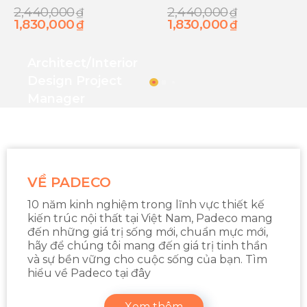
EUROGOLD
EP86.900
2,440,000
2,440,000
₫
₫
1,830,000
1,830,000
₫
₫
TR270E
Architect/interior
Design Project
Manager
VỀ PADECO
10 năm kinh nghiệm trong lĩnh vực thiết kế
kiến trúc nội thất tại Việt Nam, Padeco mang
đến những giá trị sống mới, chuẩn mực mới,
hãy để chúng tôi mang đến giá trị tinh thần
và sự bền vững cho cuộc sống của bạn. Tìm
hiểu về Padeco tại đây
Xem thêm