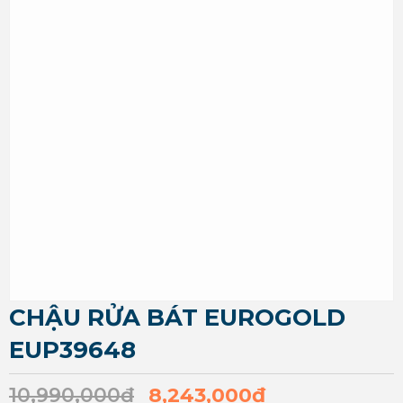
CHẬU RỬA BÁT EUROGOLD
EUP39648
10,990,000
₫
8,243,000
₫