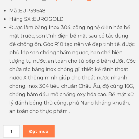
Mã :EUP39648
Hãng SX :EUROGOLD
Được làm bằng Inox 304, công nghệ điện hóa bề
mặt trước, sơn tĩnh điện bề mặt sau có tác dụng
để chống ồn. Góc R10 tạo nên vẻ đẹp tinh tế. được
phủ lớp sơn chống thấm ngược, hạn chế hiện
tượng tụ nước, an toàn cho tủ bếp ở bên dưới . Cốc
chứa rác bằng inox chống gỉ, thiết kế rãnh thoát
nước X thông minh giúp cho thoát nước nhanh
chóng. inox 304 tiêu chuẩn Châu Âu, độ cứng 16G,
chống bám dầu mỡ chống oxy hóa cao. Bề mặt xử
lý đánh bóng thủ công, phủ Nano kháng khuẩn,
an toàn cho thực phẩm .
Đặt mua