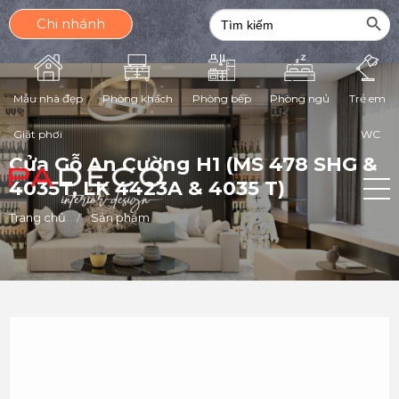
Search Butt
Search
Chi nhánh
for:
Phòng ngủ
Mẫu nhà đẹp
Phòng khách
Phòng bếp
Trẻ em
Giặt phơi
WC
Cửa Gỗ An Cường H1 (MS 478 SHG &
4035T, LK 4423A & 4035 T)
Trang chủ
Sản phẩm