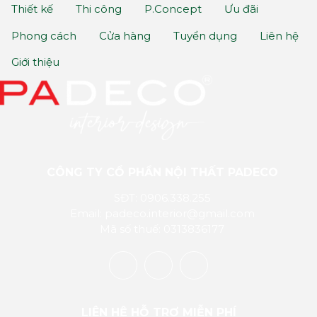
Thiết kế
Thi công
P.Concept
Ưu đãi
Phong cách
Cửa hàng
Tuyển dụng
Liên hệ
Giới thiệu
CÔNG TY CỔ PHẦN NỘI THẤT PADECO
SĐT: 0906.338.255
Email: padeco.interior@gmail.com
Mã số thuế: 0313836177
LIÊN HỆ HỖ TRỢ MIỄN PHÍ