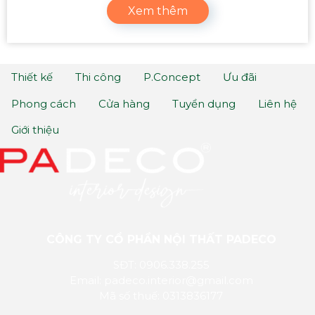
Xem thêm
Thiết kế
Thi công
P.Concept
Ưu đãi
Phong cách
Cửa hàng
Tuyển dụng
Liên hệ
Giới thiệu
CÔNG TY CỔ PHẦN NỘI THẤT PADECO
SĐT: 0906.338.255
Email: padeco.interior@gmail.com
Mã số thuế: 0313836177