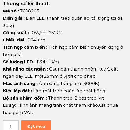
Thông số kỹ thuật:
Mã số :
7608203
Diễn giải :
Đèn LED thanh treo quần áo, tải trọng tối đa
30kg
Công suất :
10W/m, 12VDC
Chiều dài :
964mm
Tích hợp cảm biến :
Tích hợp cảm biến chuyển động ở
bên phải
Số lượng LED :
120LED/m
Khả năng cắt ngắn :
Cắt ngắn thanh nhôm tùy ý, cắt
ngắn dây LED mỗi 25mm ở vị trí cho phép
Màu ánh sáng :
Ánh sáng trắng ấm (3000K)
Kiểu lắp đặt :
Lắp mặt trên hoặc lắp mặt hông
Bộ sản phẩm gồm :
Thanh treo, 2 bas treo, vít
Lưu ý:
Hình ảnh mang tính chất tham khảo.Giá chưa
bao gồm VAT.
Đặt mua