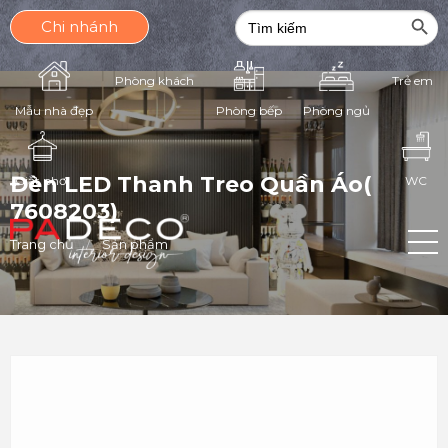
Search Butt
Search
Chi nhánh
for:
Phòng khách
Trẻ em
Phòng ngủ
Mẫu nhà đẹp
Phòng bếp
Đèn LED Thanh Treo Quần Áo(
Giặt phơi
WC
7608203)
Trang chủ
Sản phẩm