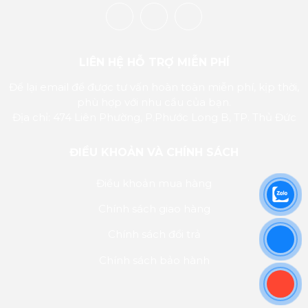
LIÊN HỆ HỖ TRỢ MIỄN PHÍ
Để lại email để được tư vấn hoàn toàn miễn phí, kịp thời,
phù hợp với nhu cầu của bạn.
Địa chỉ: 474 Liên Phường, P.Phước Long B, TP. Thủ Đức
ĐIỀU KHOẢN VÀ CHÍNH SÁCH
Điều khoản mua hàng
Chính sách giao hàng
Chính sách đổi trả
Chính sách bảo hành