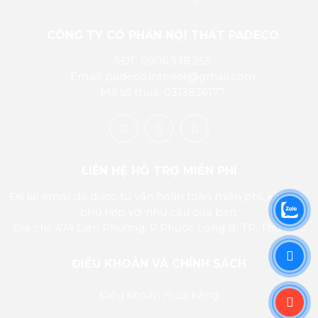
CÔNG TY CỔ PHẦN NỘI THẤT PADECO
SĐT: 0906.338.255
Email: padeco.interior@gmail.com
Mã số thuế: 0313836177
LIÊN HỆ HỖ TRỢ MIỄN PHÍ
Để lại email để được tư vấn hoàn toàn miễn phí, kịp thời,
phù hợp với nhu cầu của bạn.
Địa chỉ: 474 Liên Phường, P.Phước Long B, TP. Thủ Đức
ĐIỀU KHOẢN VÀ CHÍNH SÁCH
Điều khoản mua hàng