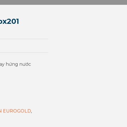
ox201
khay hứng nước
N EUROGOLD
,