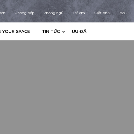
ách
Phòng bếp
Phòng ngủ
Trẻ em
Giặt phơi
WC
 YOUR SPACE
TIN TỨC
ƯU ĐÃI