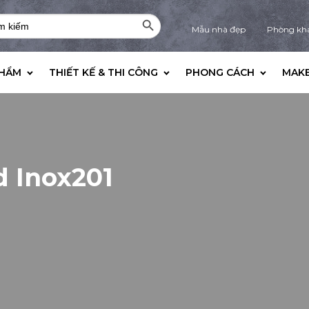
Search Button
rch
Mẫu nhà đẹp
Phòng kh
PHẨM
THIẾT KẾ & THI CÔNG
PHONG CÁCH
MAKE
d Inox201