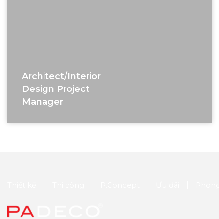
Architect/interior
Design Project
Manager
Thiết kế
Thi công
P.Concept
Ưu đãi
Phong