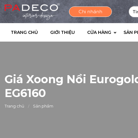
Sea
Chi nhánh
for:
TRANG CHỦ
GIỚI THIỆU
CỬA HÀNG
SẢN 
Giá Xoong Nồi Eurogol
EG6160
Trang chủ
Sản phẩm