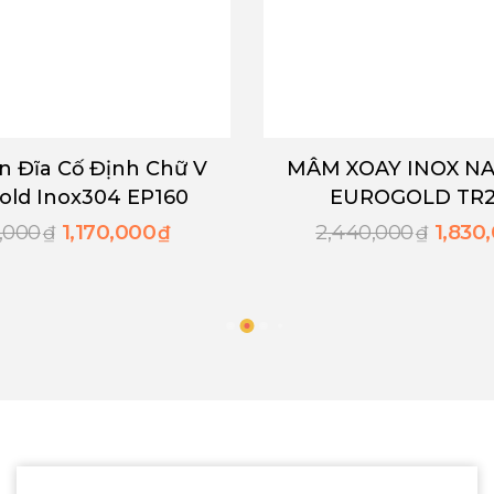
MÂM XOAY INOX NAN TRÒN
Giá bá
EUROGOLD TR270E
EP86
2,440,000
1,830,000
2,050,
₫
₫