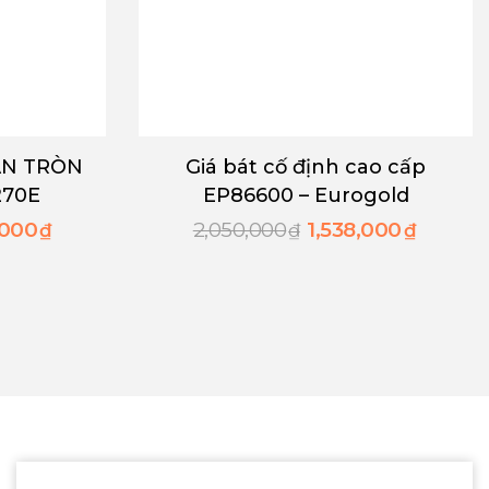
t cố định cao cấp
GIÁ LIÊN HOÀN 
600 – Eurogold
ANODE EUROGO
EUM101/102
000
1,538,000
10,990,000
8,243,
₫
₫
₫