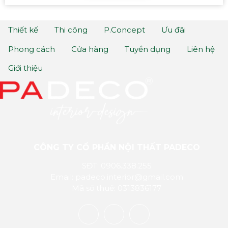
Thiết kế
Thi công
P.Concept
Ưu đãi
Phong cách
Cửa hàng
Tuyển dụng
Liên hệ
Giới thiệu
CÔNG TY CỔ PHẦN NỘI THẤT PADECO
SĐT: 0906.338.255
Email: padeco.interior@gmail.com
Mã số thuế: 0313836177