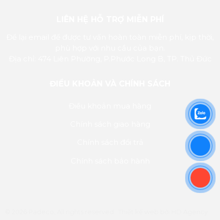
LIÊN HỆ HỖ TRỢ MIỄN PHÍ
Để lại email để được tư vấn hoàn toàn miễn phí, kịp thời,
phù hợp với nhu cầu của bạn.
Địa chỉ: 474 Liên Phường, P.Phước Long B, TP. Thủ Đức
ĐIỀU KHOẢN VÀ CHÍNH SÁCH
Điều khoản mua hàng
Chính sách giao hàng
Chính sách đổi trả
Chính sách bảo hành
© 2026 Padeco, All rights reserved.
Thiết kế web
bởi
HD Agency