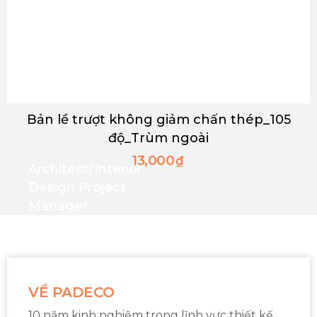
Bản lề trượt không giảm chấn thép_105
độ_Trùm ngoài
13,000
₫
Architect/interior
Design Project
Manager
VỀ PADECO
10 năm kinh nghiệm trong lĩnh vực thiết kế