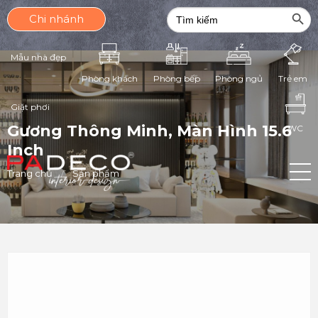
Search Butt
Search
Chi nhánh
for:
Mẫu nhà đẹp
Phòng ngủ
Phòng khách
Phòng bếp
Trẻ em
Giặt phơi
Gương Thông Minh, Màn Hình 15.6
WC
Inch
Trang chủ
Sản phẩm