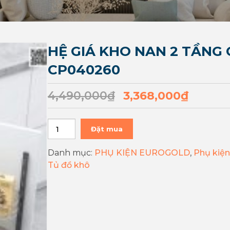
HỆ GIÁ KHO NAN 2 TẦNG
CP040260
4,490,000
₫
3,368,000
₫
Đặt mua
Danh mục:
PHỤ KIỆN EUROGOLD
,
Phụ kiện
Tủ đồ khô