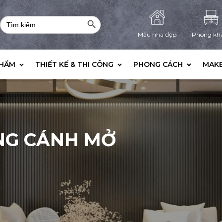
Search Button
Search
for:
Mẫu nhà đẹp
Phòng kh
PHẨM
THIẾT KẾ & THI CÔNG
PHONG CÁCH
MAKE
ẦNG CÁNH MỞ