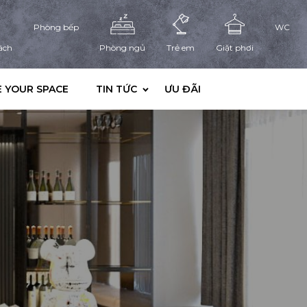
Phòng bếp
WC
ách
Phòng ngủ
Trẻ em
Giặt phơi
 YOUR SPACE
TIN TỨC
ƯU ĐÃI