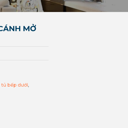
 CÁNH MỞ
 tủ bếp dưới
,