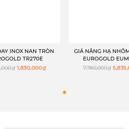
GIÁ NÂNG HẠ NHÔM ANODE
MÂM X
EUROGOLD EUM9090
EU
7,780,000
5,835,000
3,16
₫
₫