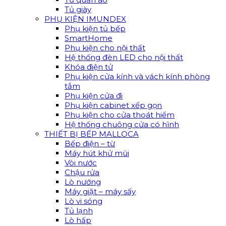
Tủ giày
PHỤ KIỆN IMUNDEX
Phụ kiện tủ bếp
SmartHome
Phụ kiện cho nội thất
Hệ thống đèn LED cho nội thất
Khóa điện tử
Phụ kiện cửa kính và vách kính phòng
tắm
Phụ kiện cửa đi
Phụ kiện cabinet xếp gọn
Phụ kiện cho cửa thoát hiểm
Hệ thống chuông cửa có hình
THIẾT BỊ BẾP MALLOCA
Bếp điện – từ
Máy hút khử mùi
Vòi nước
Chậu rửa
Lò nướng
Máy giặt – máy sấy
Lò vi sóng
Tủ lạnh
Lò hấp