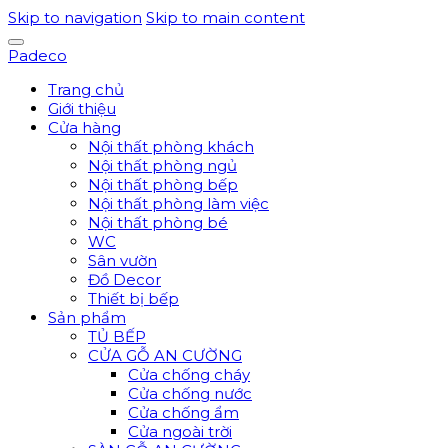
Skip to navigation
Skip to main content
Padeco
Trang chủ
Giới thiệu
Cửa hàng
Nội thất phòng khách
Nội thất phòng ngủ
Nội thất phòng bếp
Nội thất phòng làm việc
Nội thất phòng bé
WC
Sân vườn
Đồ Decor
Thiết bị bếp
Sản phẩm
TỦ BẾP
CỬA GỖ AN CƯỜNG
Cửa chống cháy
Cửa chống nước
Cửa chống ẩm
Cửa ngoài trời