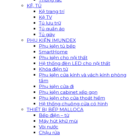
KỆ, TỦ
Kệ trang trí
Kệ TV
Tủ lưu trữ
Tủ quần áo
Tủ giày
PHỤ KIỆN IMUNDEX
Phụ kiện tủ bếp
SmartHome
Phụ kiện cho nội thất
Hệ thống đèn LED cho nội thất
Khóa điện tử
Phụ kiện cửa kính và vách kính phòng
tắm
Phụ kiện cửa đi
Phụ kiện cabinet xếp gọn
Phụ kiện cho cửa thoát hiểm
Hệ thống chuông cửa có hình
THIẾT BỊ BẾP MALLOCA
Bếp điện – từ
Máy hút khử mùi
Vòi nước
Chậu rửa