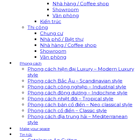
Nhà hàng / Coffee shop
Showroom
Văn phòng
Kiến trúc
Thi công
Chung cư
Nhà phố / Biệt thự
Nhà hàng / Coffee shop
Showroom
Văn phòng
Phong cách
Phong cách hiện đại Luxury – Modern Luxury
style
Phong cách Bắc Âu – Scandinavian style
Phong cách công nghiệp – Industrial style
Phong cách đông dương – Indochine style
Phong cách nhiệt đới – Tropical style
Phong cách bán cổ điển – Neo classical style
Phong cách cổ điển – Classic style
Phong cách địa trung hải – Mediterranean
style
Make your space
Tin tức