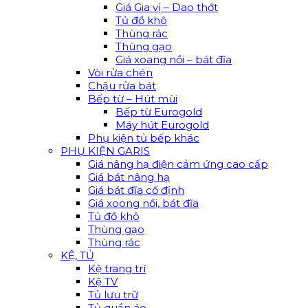
Giá Gia vị – Dao thớt
Tủ đồ khô
Thùng rác
Thùng gạo
Giá xoang nồi – bát đĩa
Vòi rửa chén
Chậu rửa bát
Bếp từ – Hút mùi
Bếp từ Eurogold
Máy hút Eurogold
Phụ kiện tủ bếp khác
PHỤ KIỆN GARIS
Giá nâng hạ điện cảm ứng cao cấp
Giá bát nâng hạ
Giá bát đĩa cố định
Giá xoong nồi, bát đĩa
Tủ đồ khô
Thùng gạo
Thùng rác
KỆ, TỦ
Kệ trang trí
Kệ TV
Tủ lưu trữ
Tủ quần áo