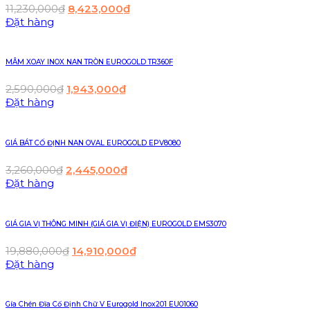
11,230,000
₫
8,423,000
₫
Đặt hàng
MÂM XOAY INOX NAN TRÒN EUROGOLD TR360F
2,590,000
₫
1,943,000
₫
Đặt hàng
GIÁ BÁT CỐ ĐỊNH NAN OVAL EUROGOLD EPV8080
3,260,000
₫
2,445,000
₫
Đặt hàng
GIÁ GIA VỊ THÔNG MINH (GIÁ GIA VỊ ĐIỆN) EUROGOLD EMS3070
19,880,000
₫
14,910,000
₫
Đặt hàng
Gía Chén Đĩa Cố Định Chữ V Eurogold Inox201 EU01060