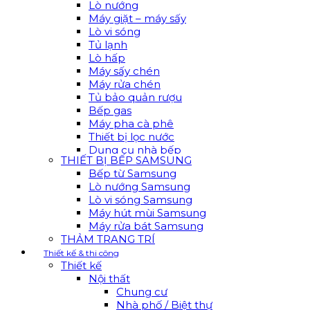
Lò nướng
Máy giặt – máy sấy
Lò vi sóng
Tủ lạnh
Lò hấp
Máy sấy chén
Máy rửa chén
Tủ bảo quản rượu
Bếp gas
Máy pha cà phê
Thiết bị lọc nước
Dụng cụ nhà bếp
THIẾT BỊ BẾP SAMSUNG
Bếp từ Samsung
Lò nướng Samsung
Lò vi sóng Samsung
Máy hút mùi Samsung
Máy rửa bát Samsung
THẢM TRANG TRÍ
Thiết kế & thi công
Thiết kế
Nội thất
Chung cư
Nhà phố / Biệt thự