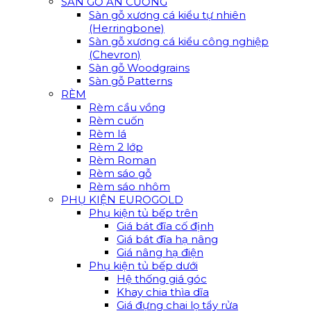
SÀN GỖ AN CƯỜNG
Sàn gỗ xương cá kiểu tự nhiên
(Herringbone)
Sàn gỗ xương cá kiểu công nghiệp
(Chevron)
Sàn gỗ Woodgrains
Sàn gỗ Patterns
RÈM
Rèm cầu vồng
Rèm cuốn
Rèm lá
Rèm 2 lớp
Rèm Roman
Rèm sáo gỗ
Rèm sáo nhôm
PHỤ KIỆN EUROGOLD
Phụ kiện tủ bếp trên
Giá bát đĩa cố định
Giá bát đĩa hạ nâng
Giá nâng hạ điện
Phụ kiện tủ bếp dưới
Hệ thống giá góc
Khay chia thìa dĩa
Giá đựng chai lọ tẩy rửa