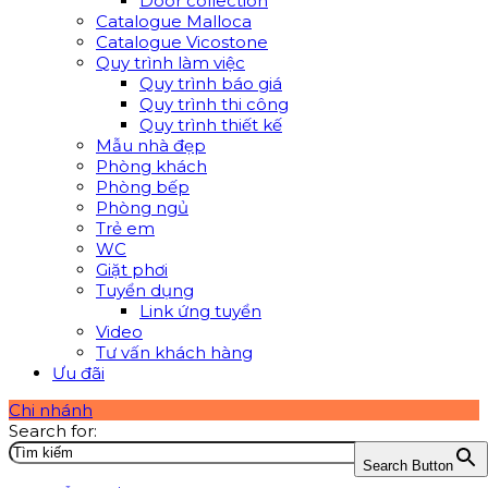
Door collection
Catalogue Malloca
Catalogue Vicostone
Quy trình làm việc
Quy trình báo giá
Quy trình thi công
Quy trình thiết kế
Mẫu nhà đẹp
Phòng khách
Phòng bếp
Phòng ngủ
Trẻ em
WC
Giặt phơi
Tuyển dụng
Link ứng tuyển
Video
Tư vấn khách hàng
Ưu đãi
Chi nhánh
Search for:
Search Button