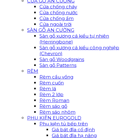
CỬA GỖ AN CƯỜNG
Cửa chống cháy
Cửa chống nước
Cửa chống ẩm
Cửa ngoài trời
SÀN GỖ AN CƯỜNG
Sàn gỗ xương cá kiểu tự nhiên
(Herringbone)
Sàn gỗ xương cá kiểu công nghiệp
(Chevron)
Sàn gỗ Woodgrains
Sàn gỗ Patterns
RÈM
Rèm cầu vồng
Rèm cuốn
Rèm lá
Rèm 2 lớp
Rèm Roman
Rèm sáo gỗ
Rèm sáo nhôm
PHỤ KIỆN EUROGOLD
Phụ kiện tủ bếp trên
Giá bát đĩa cố định
Giá bát đĩa hạ nâng