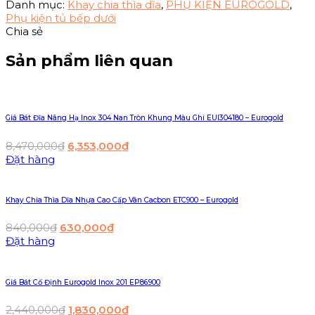
Danh mục:
Khay chia thìa dĩa
,
PHỤ KIỆN EUROGOLD
,
Phụ kiện tủ bếp dưới
Chia sẻ
Sản phẩm liên quan
Giá Bát Đĩa Nâng Hạ Inox 304 Nan Tròn Khung Màu Ghi EUI304180 – Eurogold
8,470,000
₫
6,353,000
₫
Đặt hàng
Khay Chia Thìa Dĩa Nhựa Cao Cấp Vân Cacbon ETC900 – Eurogold
840,000
₫
630,000
₫
Đặt hàng
Giá Bát Cố Định Eurogold Inox 201 EP86.900
2,440,000
₫
1,830,000
₫