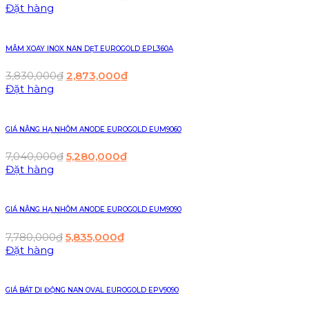
Đặt hàng
MÂM XOAY INOX NAN DẸT EUROGOLD EPL360A
3,830,000
₫
2,873,000
₫
Đặt hàng
GIÁ NÂNG HẠ NHÔM ANODE EUROGOLD EUM9060
7,040,000
₫
5,280,000
₫
Đặt hàng
GIÁ NÂNG HẠ NHÔM ANODE EUROGOLD EUM9090
7,780,000
₫
5,835,000
₫
Đặt hàng
GIÁ BÁT DI ĐỘNG NAN OVAL EUROGOLD EPV9090