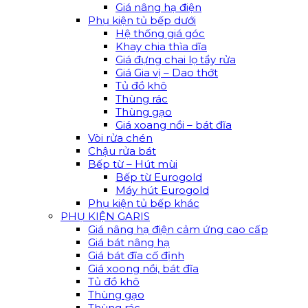
Giá nâng hạ điện
Phụ kiện tủ bếp dưới
Hệ thống giá góc
Khay chia thìa dĩa
Giá đựng chai lọ tẩy rửa
Giá Gia vị – Dao thớt
Tủ đồ khô
Thùng rác
Thùng gạo
Giá xoang nồi – bát đĩa
Vòi rửa chén
Chậu rửa bát
Bếp từ – Hút mùi
Bếp từ Eurogold
Máy hút Eurogold
Phụ kiện tủ bếp khác
PHỤ KIỆN GARIS
Giá nâng hạ điện cảm ứng cao cấp
Giá bát nâng hạ
Giá bát đĩa cố định
Giá xoong nồi, bát đĩa
Tủ đồ khô
Thùng gạo
Thùng rác