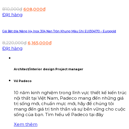
810,000
₫
608,000
₫
Đặt hàng
Giá Bát Đĩa Nâng Hạ Inox 304 Nan Tròn Khung Màu Ghi EUI304170 – Eurogold
8,220,000
₫
6,165,000
₫
Đặt hàng
Architect/interior design Project manager
Về Padeco
10 năm kinh nghiệm trong lĩnh vực thiết kế kiến trúc
nội thất tại Việt Nam, Padeco mang đến những giá
trị sống mới, chuẩn mực mới, hãy để chúng tôi
mang đến giá trị tinh thần và sự bền vững cho cuộc
sống của bạn. Tìm hiểu về Padeco tại đây
Xem thêm