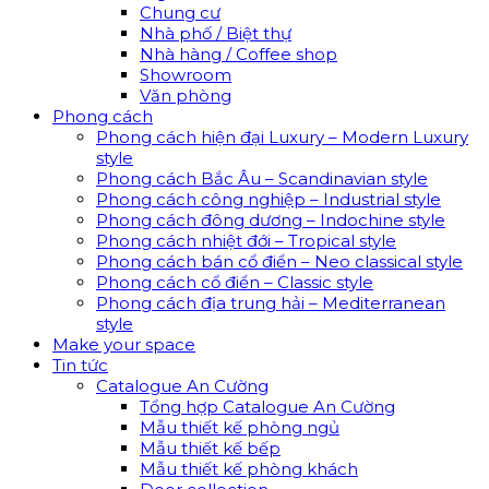
Chung cư
Nhà phố / Biệt thự
Nhà hàng / Coffee shop
Showroom
Văn phòng
Phong cách
Phong cách hiện đại Luxury – Modern Luxury
style
Phong cách Bắc Âu – Scandinavian style
Phong cách công nghiệp – Industrial style
Phong cách đông dương – Indochine style
Phong cách nhiệt đới – Tropical style
Phong cách bán cổ điển – Neo classical style
Phong cách cổ điển – Classic style
Phong cách địa trung hải – Mediterranean
style
Make your space
Tin tức
Catalogue An Cường
Tổng hợp Catalogue An Cường
Mẫu thiết kế phòng ngủ
Mẫu thiết kế bếp
Mẫu thiết kế phòng khách