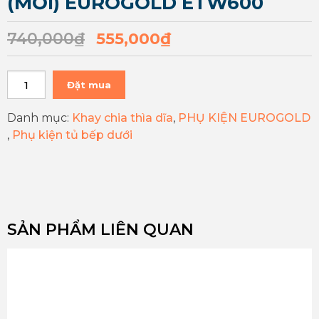
(MỚI) EUROGOLD ETW600
740,000
₫
555,000
₫
Đặt mua
Danh mục:
Khay chia thìa dĩa
,
PHỤ KIỆN EUROGOLD
,
Phụ kiện tủ bếp dưới
SẢN PHẨM LIÊN QUAN