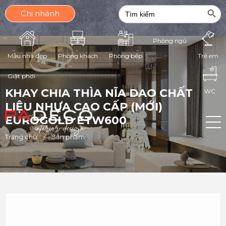
Search Butt
Search
Chi nhánh
for:
Phòng ngủ
Mẫu nhà đẹp
Phòng khách
Phòng bếp
Trẻ em
Giặt phơi
KHAY CHIA THÌA NĨA DAO CHẤT
WC
LIỆU NHỰA CAO CẤP (MỚI)
EUROGOLD ETW600
Trang chủ
Sản phẩm