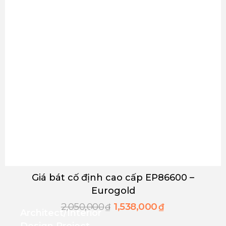
Giá bát cố định cao cấp EP86600 –
Eurogold
2,050,000
1,538,000
₫
₫
Architect/interior