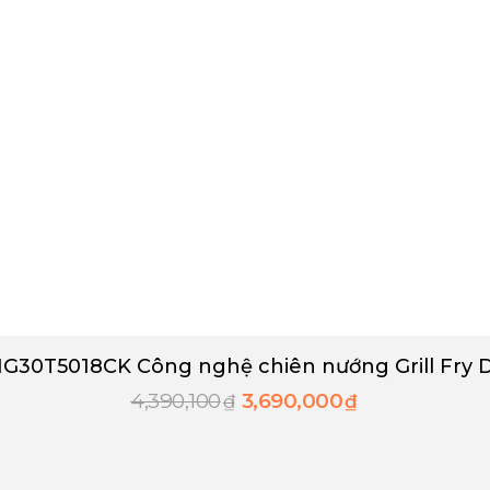
MG30T5018CK Công nghệ chiên nướng Grill Fry 
4,390,100
3,690,000
₫
₫