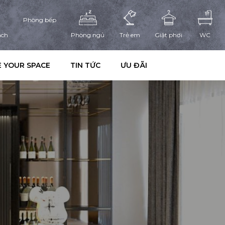
Phòng bếp
ách
Phòng ngủ
Trẻ em
Giặt phơi
WC
 YOUR SPACE
TIN TỨC
ƯU ĐÃI