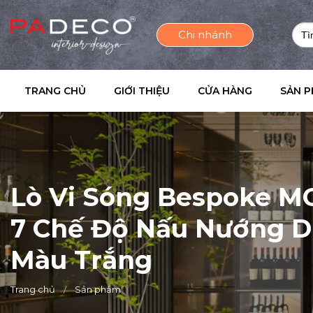
Sea
Chi nhánh
for:
TRANG CHỦ
GIỚI THIỆU
CỬA HÀNG
SẢN 
Lò Vi Sóng Bespoke 
7 Chế Độ Nấu Nướng D
Màu Trắng
Trang chủ
Sản phẩm