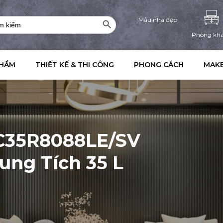
Search Button
rch
Mẫu nhà đẹp
Phòng kh
PHẨM
THIẾT KẾ & THI CÔNG
PHONG CÁCH
MAKE
MC35R8088LE/SV
ung Tích 35 L