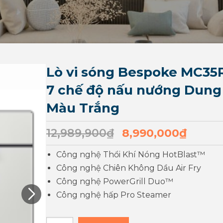
Lò vi sóng Bespoke MC35
7 chế độ nấu nướng Dung 
Màu Trắng
12,989,900
₫
8,990,000
₫
Công nghệ Thổi Khí Nóng HotBlast™
Công nghệ Chiên Không Dầu Air Fry
Công nghệ PowerGrill Duo™
Công nghệ hấp Pro Steamer