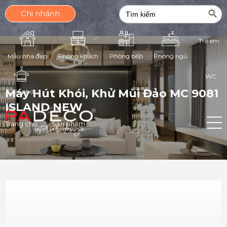
Search Butt
Search
Chi nhánh
for:
Trẻ em
Phòng ngủ
Mẫu nhà đẹp
Phòng khách
Phòng bếp
WC
Máy Hút Khói, Khử Mùi Đảo MC 9081
Giặt phơi
ISLAND NEW
Trang chủ
Sản phẩm