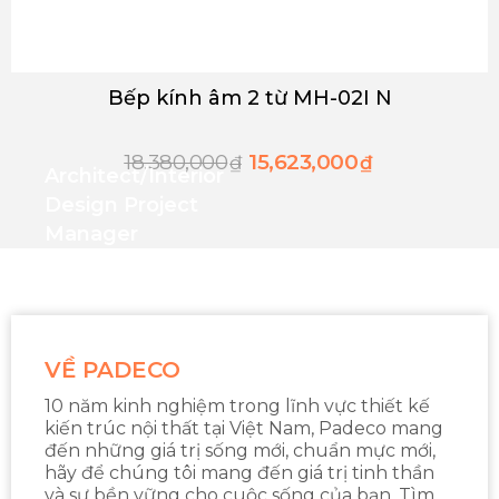
Bếp kính âm 2 từ MH-02I N
18,380,000
15,623,000
₫
₫
Architect/interior
Design Project
Manager
VỀ PADECO
10 năm kinh nghiệm trong lĩnh vực thiết kế
kiến trúc nội thất tại Việt Nam, Padeco mang
đến những giá trị sống mới, chuẩn mực mới,
hãy để chúng tôi mang đến giá trị tinh thần
và sự bền vững cho cuộc sống của bạn. Tìm