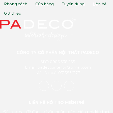
Phong cách
Cửa hàng
Tuyển dụng
Liên hệ
Giới thiệu
CÔNG TY CỔ PHẦN NỘI THẤT PADECO
SĐT: 0906.338.255
Email: padeco.interior@gmail.com
Mã số thuế: 0313836177
LIÊN HỆ HỖ TRỢ MIỄN PHÍ
Để lại email để được tư vấn hoàn toàn miễn phí, kịp thời,