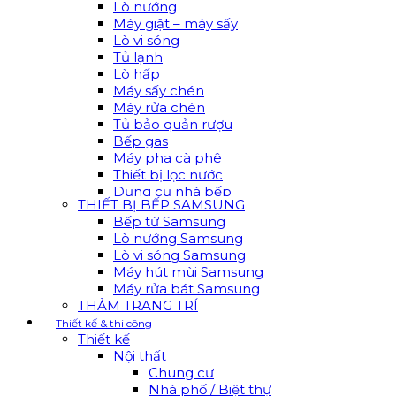
Lò nướng
Máy giặt – máy sấy
Lò vi sóng
Tủ lạnh
Lò hấp
Máy sấy chén
Máy rửa chén
Tủ bảo quản rượu
Bếp gas
Máy pha cà phê
Thiết bị lọc nước
Dụng cụ nhà bếp
THIẾT BỊ BẾP SAMSUNG
Bếp từ Samsung
Lò nướng Samsung
Lò vi sóng Samsung
Máy hút mùi Samsung
Máy rửa bát Samsung
THẢM TRANG TRÍ
Thiết kế & thi công
Thiết kế
Nội thất
Chung cư
Nhà phố / Biệt thự