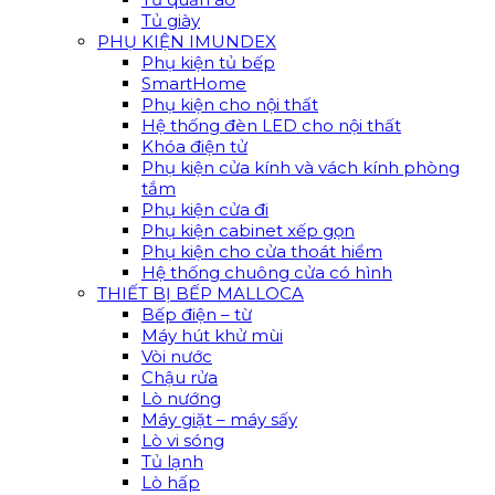
Tủ giày
PHỤ KIỆN IMUNDEX
Phụ kiện tủ bếp
SmartHome
Phụ kiện cho nội thất
Hệ thống đèn LED cho nội thất
Khóa điện tử
Phụ kiện cửa kính và vách kính phòng
tắm
Phụ kiện cửa đi
Phụ kiện cabinet xếp gọn
Phụ kiện cho cửa thoát hiểm
Hệ thống chuông cửa có hình
THIẾT BỊ BẾP MALLOCA
Bếp điện – từ
Máy hút khử mùi
Vòi nước
Chậu rửa
Lò nướng
Máy giặt – máy sấy
Lò vi sóng
Tủ lạnh
Lò hấp