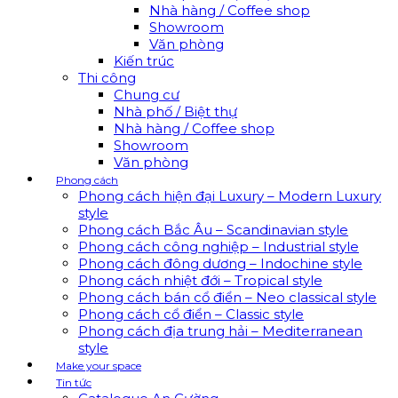
Nhà hàng / Coffee shop
Showroom
Văn phòng
Kiến trúc
Thi công
Chung cư
Nhà phố / Biệt thự
Nhà hàng / Coffee shop
Showroom
Văn phòng
Phong cách
Phong cách hiện đại Luxury – Modern Luxury
style
Phong cách Bắc Âu – Scandinavian style
Phong cách công nghiệp – Industrial style
Phong cách đông dương – Indochine style
Phong cách nhiệt đới – Tropical style
Phong cách bán cổ điển – Neo classical style
Phong cách cổ điển – Classic style
Phong cách địa trung hải – Mediterranean
style
Make your space
Tin tức