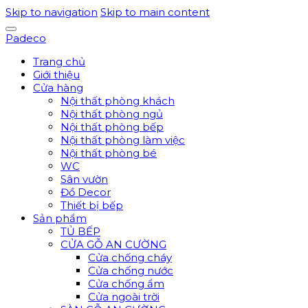
Skip to navigation
Skip to main content
Padeco
Trang chủ
Giới thiệu
Cửa hàng
Nội thất phòng khách
Nội thất phòng ngủ
Nội thất phòng bếp
Nội thất phòng làm việc
Nội thất phòng bé
WC
Sân vườn
Đồ Decor
Thiết bị bếp
Sản phẩm
TỦ BẾP
CỬA GỖ AN CƯỜNG
Cửa chống cháy
Cửa chống nước
Cửa chống ẩm
Cửa ngoài trời