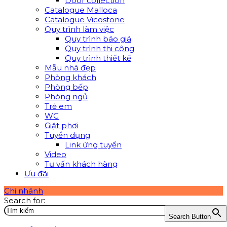
Door collection
Catalogue Malloca
Catalogue Vicostone
Quy trình làm việc
Quy trình báo giá
Quy trình thi công
Quy trình thiết kế
Mẫu nhà đẹp
Phòng khách
Phòng bếp
Phòng ngủ
Trẻ em
WC
Giặt phơi
Tuyển dụng
Link ứng tuyển
Video
Tư vấn khách hàng
Ưu đãi
Chi nhánh
Search for:
Search Button