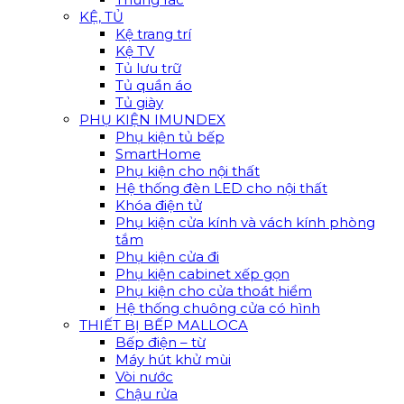
KỆ, TỦ
Kệ trang trí
Kệ TV
Tủ lưu trữ
Tủ quần áo
Tủ giày
PHỤ KIỆN IMUNDEX
Phụ kiện tủ bếp
SmartHome
Phụ kiện cho nội thất
Hệ thống đèn LED cho nội thất
Khóa điện tử
Phụ kiện cửa kính và vách kính phòng
tắm
Phụ kiện cửa đi
Phụ kiện cabinet xếp gọn
Phụ kiện cho cửa thoát hiểm
Hệ thống chuông cửa có hình
THIẾT BỊ BẾP MALLOCA
Bếp điện – từ
Máy hút khử mùi
Vòi nước
Chậu rửa