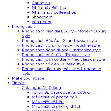
Chung cư
Nhà phố / Biệt thự
Nhà hàng / Coffee shop
Showroom
Văn phòng
Phong cách
Phong cách hiện đại Luxury – Modern Luxury
style
Phong cách Bắc Âu – Scandinavian style
Phong cách công nghiệp – Industrial style
Phong cách đông dương – Indochine style
Phong cách nhiệt đới – Tropical style
Phong cách bán cổ điển – Neo classical style
Phong cách cổ điển – Classic style
Phong cách địa trung hải – Mediterranean
style
Make your space
Tin tức
Catalogue An Cường
Tổng hợp Catalogue An Cường
Mẫu thiết kế phòng ngủ
Mẫu thiết kế bếp
Mẫu thiết kế phòng khách