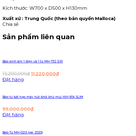
Kích thước: W700 x D500 x H130mm
Xuất xứ : Trung Quốc (theo bản quyền Malloca)
Chia sẻ
Sản phẩm liên quan
Bếp kính âm 1 điện và 1 từ MH-732 EIR
13,200,000
₫
11,220,000
₫
Đặt hàng
Bếp từ kết hợp máy hút khói khử mùi HIH-904 SLIM
99,000,000
₫
Đặt hàng
Bếp Từ MH-02IS (ver. 2020)