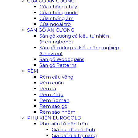
CỬA GỖ AN CƯỜNG
Cửa chống cháy
Cửa chống nước
Cửa chống ẩm
Cửa ngoài trời
SÀN GỖ AN CƯỜNG
Sàn gỗ xương cá kiểu tự nhiên
(Herringbone)
Sàn gỗ xương cá kiểu công nghiệp
(Chevron)
Sàn gỗ Woodgrains
Sàn gỗ Patterns
RÈM
Rèm cầu vồng
Rèm cuốn
Rèm lá
Rèm 2 lớp
Rèm Roman
Rèm sáo gỗ
Rèm sáo nhôm
PHỤ KIỆN EUROGOLD
Phụ kiện tủ bếp trên
Giá bát đĩa cố định
Giá bát đĩa hạ nâng