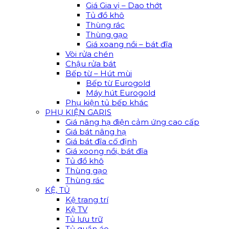
Giá Gia vị – Dao thớt
Tủ đồ khô
Thùng rác
Thùng gạo
Giá xoang nồi – bát đĩa
Vòi rửa chén
Chậu rửa bát
Bếp từ – Hút mùi
Bếp từ Eurogold
Máy hút Eurogold
Phụ kiện tủ bếp khác
PHỤ KIỆN GARIS
Giá nâng hạ điện cảm ứng cao cấp
Giá bát nâng hạ
Giá bát đĩa cố định
Giá xoong nồi, bát đĩa
Tủ đồ khô
Thùng gạo
Thùng rác
KỆ, TỦ
Kệ trang trí
Kệ TV
Tủ lưu trữ
Tủ quần áo