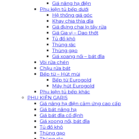
Giá nâng hạ điện
Phụ kiện tủ bếp dưới
Hệ thống giá góc
Khay chia thìa dĩa
Giá đựng chai lọ tẩy rửa
Giá Gia vị – Dao thớt
Tủ đồ khô
Thùng rác
Thùng gạo
Giá xoang nồi – bát đĩa
Vòi rửa chén
Chậu rửa bát
Bếp từ – Hút mùi
Bếp từ Eurogold
Máy hút Eurogold
Phụ kiện tủ bếp khác
PHỤ KIỆN GARIS
Giá nâng hạ điện cảm ứng cao cấp
Giá bát nâng hạ
Giá bát đĩa cố định
Giá xoong nồi, bát đĩa
Tủ đồ khô
Thùng gạo
Thùng rác