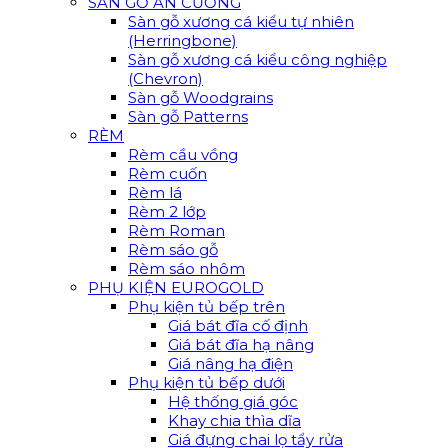
SÀN GỖ AN CƯỜNG
Sàn gỗ xương cá kiểu tự nhiên
(Herringbone)
Sàn gỗ xương cá kiểu công nghiệp
(Chevron)
Sàn gỗ Woodgrains
Sàn gỗ Patterns
RÈM
Rèm cầu vồng
Rèm cuốn
Rèm lá
Rèm 2 lớp
Rèm Roman
Rèm sáo gỗ
Rèm sáo nhôm
PHỤ KIỆN EUROGOLD
Phụ kiện tủ bếp trên
Giá bát đĩa cố định
Giá bát đĩa hạ nâng
Giá nâng hạ điện
Phụ kiện tủ bếp dưới
Hệ thống giá góc
Khay chia thìa dĩa
Giá đựng chai lọ tẩy rửa