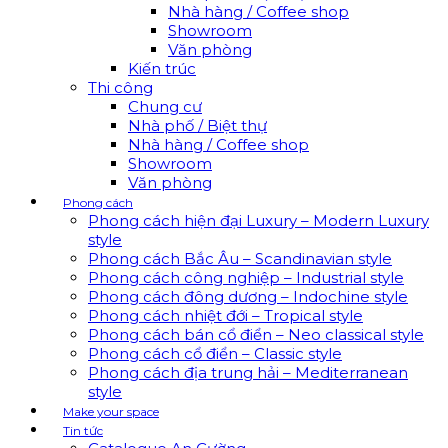
Nhà hàng / Coffee shop
Showroom
Văn phòng
Kiến trúc
Thi công
Chung cư
Nhà phố / Biệt thự
Nhà hàng / Coffee shop
Showroom
Văn phòng
Phong cách
Phong cách hiện đại Luxury – Modern Luxury
style
Phong cách Bắc Âu – Scandinavian style
Phong cách công nghiệp – Industrial style
Phong cách đông dương – Indochine style
Phong cách nhiệt đới – Tropical style
Phong cách bán cổ điển – Neo classical style
Phong cách cổ điển – Classic style
Phong cách địa trung hải – Mediterranean
style
Make your space
Tin tức