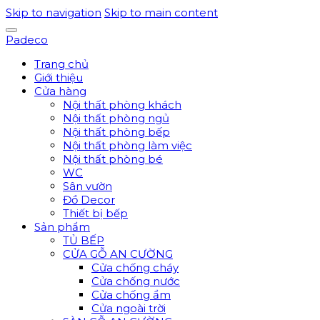
Skip to navigation
Skip to main content
Padeco
Trang chủ
Giới thiệu
Cửa hàng
Nội thất phòng khách
Nội thất phòng ngủ
Nội thất phòng bếp
Nội thất phòng làm việc
Nội thất phòng bé
WC
Sân vườn
Đồ Decor
Thiết bị bếp
Sản phẩm
TỦ BẾP
CỬA GỖ AN CƯỜNG
Cửa chống cháy
Cửa chống nước
Cửa chống ẩm
Cửa ngoài trời