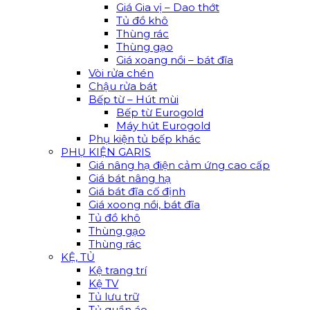
Giá Gia vị – Dao thớt
Tủ đồ khô
Thùng rác
Thùng gạo
Giá xoang nồi – bát đĩa
Vòi rửa chén
Chậu rửa bát
Bếp từ – Hút mùi
Bếp từ Eurogold
Máy hút Eurogold
Phụ kiện tủ bếp khác
PHỤ KIỆN GARIS
Giá nâng hạ điện cảm ứng cao cấp
Giá bát nâng hạ
Giá bát đĩa cố định
Giá xoong nồi, bát đĩa
Tủ đồ khô
Thùng gạo
Thùng rác
KỆ, TỦ
Kệ trang trí
Kệ TV
Tủ lưu trữ
Tủ quần áo