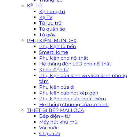
KỆ, TỦ
Kệ trang trí
Kệ TV
Tủ lưu trữ
Tủ quần áo
Tủ giày
PHỤ KIỆN IMUNDEX
Phụ kiện tủ bếp
SmartHome
Phụ kiện cho nội thất
Hệ thống đèn LED cho nội thất
Khóa điện tử
Phụ kiện cửa kính và vách kính phòng
tắm
Phụ kiện cửa đi
Phụ kiện cabinet xếp gọn
Phụ kiện cho cửa thoát hiểm
Hệ thống chuông cửa có hình
THIẾT BỊ BẾP MALLOCA
Bếp điện – từ
Máy hút khử mùi
Vòi nước
Chậu rửa