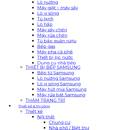
Lò nướng
Máy giặt – máy sấy
Lò vi sóng
Tủ lạnh
Lò hấp
Máy sấy chén
Máy rửa chén
Tủ bảo quản rượu
Bếp gas
Máy pha cà phê
Thiết bị lọc nước
Dụng cụ nhà bếp
THIẾT BỊ BẾP SAMSUNG
Bếp từ Samsung
Lò nướng Samsung
Lò vi sóng Samsung
Máy hút mùi Samsung
Máy rửa bát Samsung
THẢM TRANG TRÍ
Thiết kế & thi công
Thiết kế
Nội thất
Chung cư
Nhà phố / Biệt thự