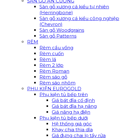
SÀN GỖ AN CƯỜNG
Sàn gỗ xương cá kiểu tự nhiên
(Herringbone)
Sàn gỗ xương cá kiểu công nghiệp
(Chevron)
Sàn gỗ Woodgrains
Sàn gỗ Patterns
RÈM
Rèm cầu vồng
Rèm cuốn
Rèm lá
Rèm 2 lớp
Rèm Roman
Rèm sáo gỗ
Rèm sáo nhôm
PHỤ KIỆN EUROGOLD
Phụ kiện tủ bếp trên
Giá bát đĩa cố định
Giá bát đĩa hạ nâng
Giá nâng hạ điện
Phụ kiện tủ bếp dưới
Hệ thống giá góc
Khay chia thìa dĩa
Giá đựng chai lọ tẩy rửa