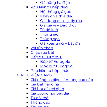
Giá nâng hạ điện
Phụ kiện tủ bếp dưới
Hệ thống giá góc
Khay chia thìa dĩa
Giá đựng chai lọ tẩy rửa
Giá Gia vị – Dao thớt
Tủ đồ khô
Thùng rác
Thùng gạo
Giá xoang nồi – bát đĩa
Vòi rửa chén
Chậu rửa bát
Bếp từ – Hút mùi
Bếp từ Eurogold
Máy hút Eurogold
Phụ kiện tủ bếp khác
PHỤ KIỆN GARIS
Giá nâng hạ điện cảm ứng cao cấp
Giá bát nâng hạ
Giá bát đĩa cố định
Giá xoong nồi, bát đĩa
Tủ đồ khô
Thùng gạo
Thùng rác