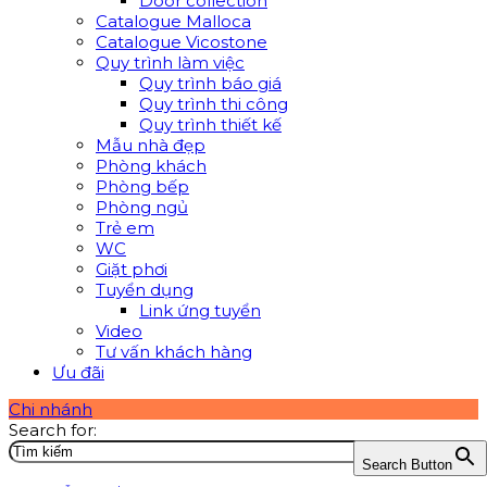
Door collection
Catalogue Malloca
Catalogue Vicostone
Quy trình làm việc
Quy trình báo giá
Quy trình thi công
Quy trình thiết kế
Mẫu nhà đẹp
Phòng khách
Phòng bếp
Phòng ngủ
Trẻ em
WC
Giặt phơi
Tuyển dụng
Link ứng tuyển
Video
Tư vấn khách hàng
Ưu đãi
Chi nhánh
Search for:
Search Button