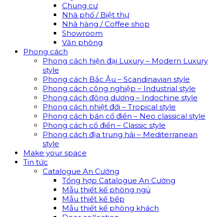
Chung cư
Nhà phố / Biệt thự
Nhà hàng / Coffee shop
Showroom
Văn phòng
Phong cách
Phong cách hiện đại Luxury – Modern Luxury
style
Phong cách Bắc Âu – Scandinavian style
Phong cách công nghiệp – Industrial style
Phong cách đông dương – Indochine style
Phong cách nhiệt đới – Tropical style
Phong cách bán cổ điển – Neo classical style
Phong cách cổ điển – Classic style
Phong cách địa trung hải – Mediterranean
style
Make your space
Tin tức
Catalogue An Cường
Tổng hợp Catalogue An Cường
Mẫu thiết kế phòng ngủ
Mẫu thiết kế bếp
Mẫu thiết kế phòng khách