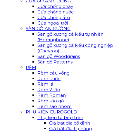
CỬA GỖ AN CƯỜNG
Cửa chống cháy
Cửa chống nước
Cửa chống ẩm
Cửa ngoài trời
SÀN GỖ AN CƯỜNG
Sàn gỗ xương cá kiểu tự nhiên
(Herringbone)
Sàn gỗ xương cá kiểu công nghiệp
(Chevron)
Sàn gỗ Woodgrains
Sàn gỗ Patterns
RÈM
Rèm cầu vồng
Rèm cuốn
Rèm lá
Rèm 2 lớp
Rèm Roman
Rèm sáo gỗ
Rèm sáo nhôm
PHỤ KIỆN EUROGOLD
Phụ kiện tủ bếp trên
Giá bát đĩa cố định
Giá bát đĩa hạ nâng