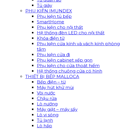
Tủ giày
PHỤ KIỆN IMUNDEX
Phụ kiện tủ bếp
SmartHome
Phụ kiện cho nội thất
Hệ thống đèn LED cho nội thất
Khóa điện tử
Phụ kiện cửa kính và vách kính phòng
tắm
Phụ kiện cửa đi
Phụ kiện cabinet xếp gọn
Phụ kiện cho cửa thoát hiểm
Hệ thống chuông cửa có hình
THIẾT BỊ BẾP MALLOCA
Bếp điện – từ
Máy hút khử mùi
Vòi nước
Chậu rửa
Lò nướng
Máy giặt – máy sấy
Lò vi sóng
Tủ lạnh
Lò hấp