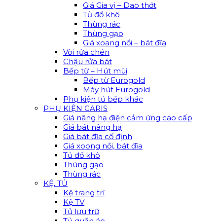
Giá Gia vị – Dao thớt
Tủ đồ khô
Thùng rác
Thùng gạo
Giá xoang nồi – bát đĩa
Vòi rửa chén
Chậu rửa bát
Bếp từ – Hút mùi
Bếp từ Eurogold
Máy hút Eurogold
Phụ kiện tủ bếp khác
PHỤ KIỆN GARIS
Giá nâng hạ điện cảm ứng cao cấp
Giá bát nâng hạ
Giá bát đĩa cố định
Giá xoong nồi, bát đĩa
Tủ đồ khô
Thùng gạo
Thùng rác
KỆ, TỦ
Kệ trang trí
Kệ TV
Tủ lưu trữ
Tủ quần áo