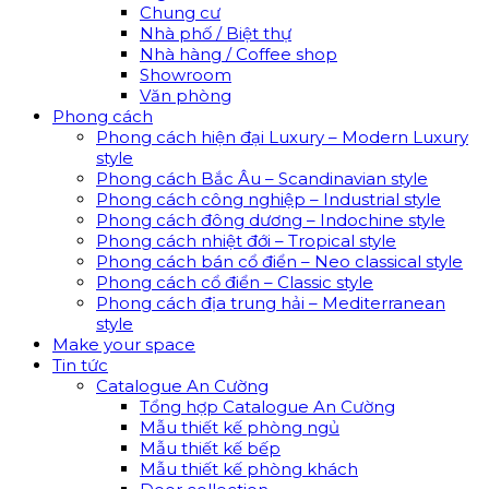
Chung cư
Nhà phố / Biệt thự
Nhà hàng / Coffee shop
Showroom
Văn phòng
Phong cách
Phong cách hiện đại Luxury – Modern Luxury
style
Phong cách Bắc Âu – Scandinavian style
Phong cách công nghiệp – Industrial style
Phong cách đông dương – Indochine style
Phong cách nhiệt đới – Tropical style
Phong cách bán cổ điển – Neo classical style
Phong cách cổ điển – Classic style
Phong cách địa trung hải – Mediterranean
style
Make your space
Tin tức
Catalogue An Cường
Tổng hợp Catalogue An Cường
Mẫu thiết kế phòng ngủ
Mẫu thiết kế bếp
Mẫu thiết kế phòng khách