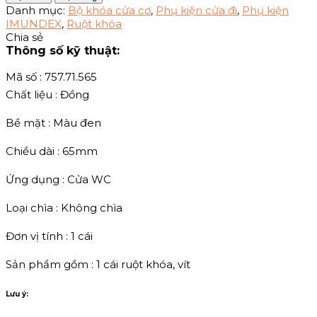
Danh mục:
Bộ khóa cửa cơ
,
Phụ kiện cửa đi
,
Phụ kiện
IMUNDEX
,
Ruột khóa
Chia sẻ
Thông số kỹ thuật:
Mã số : 757.71.565
Chất liệu : Đồng
Bề mặt : Màu đen
Chiều dài : 65mm
Ứng dụng : Cửa WC
Loại chìa : Không chìa
Đơn vị tính : 1 cái
Sản phẩm gồm : 1 cái ruột khóa, vít
Lưu ý: