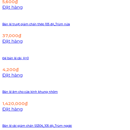
5,600
₫
Đặt hàng
Bản lề trượt giảm chấn thép 105 độ_Trùm nửa
37,000
₫
Đặt hàng
Đế bản lề cài, H=0
4,200
₫
Đặt hàng
Bản lề âm cho cửa kính khung nhôm
1,420,000
₫
Đặt hàng
Bản lề cài giảm chấn SS304_105 độ_Trùm ngoài