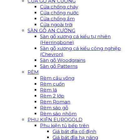
CỬA GỖ AN CƯỜNG
Cửa chống cháy
Cửa chống nước
Cửa chống ẩm
Cửa ngoài trời
SÀN GỖ AN CƯỜNG
Sàn gỗ xương cá kiểu tự nhiên
(Herringbone)
Sàn gỗ xương cá kiểu công nghiệp
(Chevron)
Sàn gỗ Woodgrains
Sàn gỗ Patterns
RÈM
Rèm cầu vồng
Rèm cuốn
Rèm lá
Rèm 2 lớp
Rèm Roman
Rèm sáo gỗ
Rèm sáo nhôm
PHỤ KIỆN EUROGOLD
Phụ kiện tủ bếp trên
Giá bát đĩa cố định
Giá bát đĩa hạ nâng