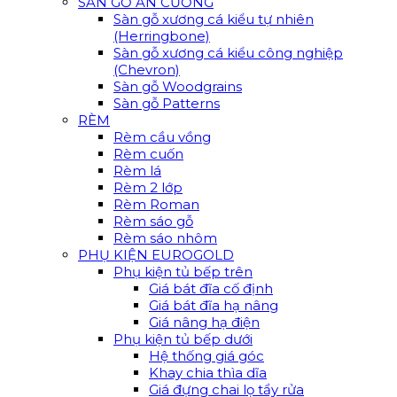
SÀN GỖ AN CƯỜNG
Sàn gỗ xương cá kiểu tự nhiên
(Herringbone)
Sàn gỗ xương cá kiểu công nghiệp
(Chevron)
Sàn gỗ Woodgrains
Sàn gỗ Patterns
RÈM
Rèm cầu vồng
Rèm cuốn
Rèm lá
Rèm 2 lớp
Rèm Roman
Rèm sáo gỗ
Rèm sáo nhôm
PHỤ KIỆN EUROGOLD
Phụ kiện tủ bếp trên
Giá bát đĩa cố định
Giá bát đĩa hạ nâng
Giá nâng hạ điện
Phụ kiện tủ bếp dưới
Hệ thống giá góc
Khay chia thìa dĩa
Giá đựng chai lọ tẩy rửa