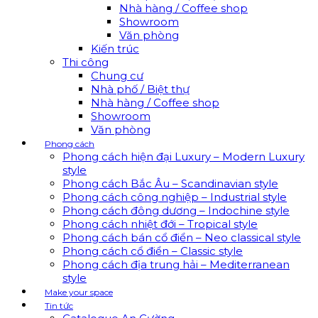
Nhà hàng / Coffee shop
Showroom
Văn phòng
Kiến trúc
Thi công
Chung cư
Nhà phố / Biệt thự
Nhà hàng / Coffee shop
Showroom
Văn phòng
Phong cách
Phong cách hiện đại Luxury – Modern Luxury
style
Phong cách Bắc Âu – Scandinavian style
Phong cách công nghiệp – Industrial style
Phong cách đông dương – Indochine style
Phong cách nhiệt đới – Tropical style
Phong cách bán cổ điển – Neo classical style
Phong cách cổ điển – Classic style
Phong cách địa trung hải – Mediterranean
style
Make your space
Tin tức