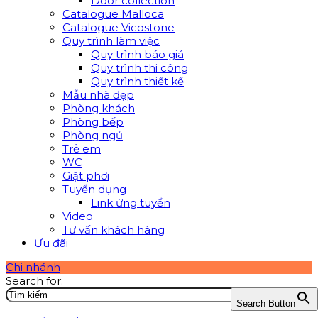
Door collection
Catalogue Malloca
Catalogue Vicostone
Quy trình làm việc
Quy trình báo giá
Quy trình thi công
Quy trình thiết kế
Mẫu nhà đẹp
Phòng khách
Phòng bếp
Phòng ngủ
Trẻ em
WC
Giặt phơi
Tuyển dụng
Link ứng tuyển
Video
Tư vấn khách hàng
Ưu đãi
Chi nhánh
Search for:
Search Button