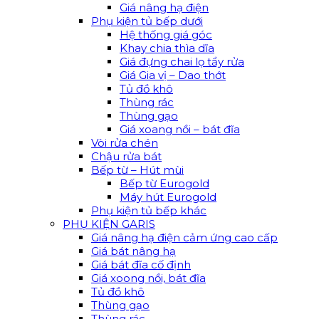
Giá nâng hạ điện
Phụ kiện tủ bếp dưới
Hệ thống giá góc
Khay chia thìa dĩa
Giá đựng chai lọ tẩy rửa
Giá Gia vị – Dao thớt
Tủ đồ khô
Thùng rác
Thùng gạo
Giá xoang nồi – bát đĩa
Vòi rửa chén
Chậu rửa bát
Bếp từ – Hút mùi
Bếp từ Eurogold
Máy hút Eurogold
Phụ kiện tủ bếp khác
PHỤ KIỆN GARIS
Giá nâng hạ điện cảm ứng cao cấp
Giá bát nâng hạ
Giá bát đĩa cố định
Giá xoong nồi, bát đĩa
Tủ đồ khô
Thùng gạo
Thùng rác