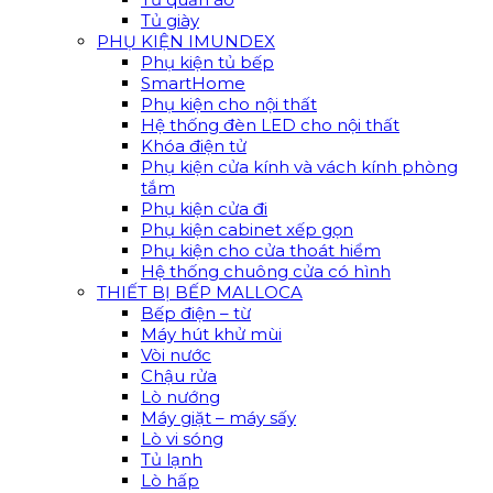
Tủ giày
PHỤ KIỆN IMUNDEX
Phụ kiện tủ bếp
SmartHome
Phụ kiện cho nội thất
Hệ thống đèn LED cho nội thất
Khóa điện tử
Phụ kiện cửa kính và vách kính phòng
tắm
Phụ kiện cửa đi
Phụ kiện cabinet xếp gọn
Phụ kiện cho cửa thoát hiểm
Hệ thống chuông cửa có hình
THIẾT BỊ BẾP MALLOCA
Bếp điện – từ
Máy hút khử mùi
Vòi nước
Chậu rửa
Lò nướng
Máy giặt – máy sấy
Lò vi sóng
Tủ lạnh
Lò hấp