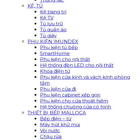
KỆ, TỦ
Kệ trang trí
Kệ TV
Tủ lưu trữ
Tủ quần áo
Tủ giày
PHỤ KIỆN IMUNDEX
Phụ kiện tủ bếp
SmartHome
Phụ kiện cho nội thất
Hệ thống đèn LED cho nội thất
Khóa điện tử
Phụ kiện cửa kính và vách kính phòng
tắm
Phụ kiện cửa đi
Phụ kiện cabinet xếp gọn
Phụ kiện cho cửa thoát hiểm
Hệ thống chuông cửa có hình
THIẾT BỊ BẾP MALLOCA
Bếp điện – từ
Máy hút khử mùi
Vòi nước
Chậu rửa