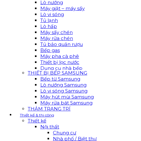
Lò nướng
Máy giặt – máy sấy
Lò vi sóng
Tủ lạnh
Lò hấp
Máy sấy chén
Máy rửa chén
Tủ bảo quản rượu
Bếp gas
Máy pha cà phê
Thiết bị lọc nước
Dụng cụ nhà bếp
THIẾT BỊ BẾP SAMSUNG
Bếp từ Samsung
Lò nướng Samsung
Lò vi sóng Samsung
Máy hút mùi Samsung
Máy rửa bát Samsung
THẢM TRANG TRÍ
Thiết kế & thi công
Thiết kế
Nội thất
Chung cư
Nhà phố / Biệt thự