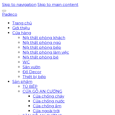
Skip to navigation
Skip to main content
Padeco
Trang chủ
Giới thiệu
Cửa hàng
Nội thất phòng khách
Nội thất phòng ngủ
Nội thất phòng bếp
Nội thất phòng làm việc
Nội thất phòng bé
WC
Sân vườn
Đồ Decor
Thiết bị bếp
Sản phẩm
TỦ BẾP
CỬA GỖ AN CƯỜNG
Cửa chống cháy
Cửa chống nước
Cửa chống ẩm
Cửa ngoài trời