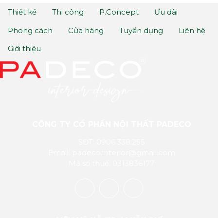
Thiết kế
Thi công
P.Concept
Ưu đãi
Phong cách
Cửa hàng
Tuyển dụng
Liên hệ
Giới thiệu
CÔNG TY CỔ PHẦN NỘI THẤT PADECO
SĐT: 0906.338.255
Email: padeco.interior@gmail.com
Mã số thuế: 0313836177