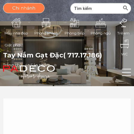
Search Butt
Search
Chi nhánh
for:
Phòng ngủ
Mẫu nhà đẹp
Phòng khách
Phòng bếp
Trẻ em
Giặt phơi
Tay Nắm Gạt Đặc( 717.17.186)
WC
Trang chủ
Sản phẩm