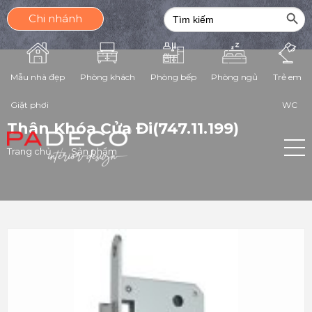
Search Butt
Search
Chi nhánh
for:
Phòng ngủ
Mẫu nhà đẹp
Phòng khách
Phòng bếp
Trẻ em
Giặt phơi
WC
Thân Khóa Cửa Đi(747.11.199)
Trang chủ
Sản phẩm