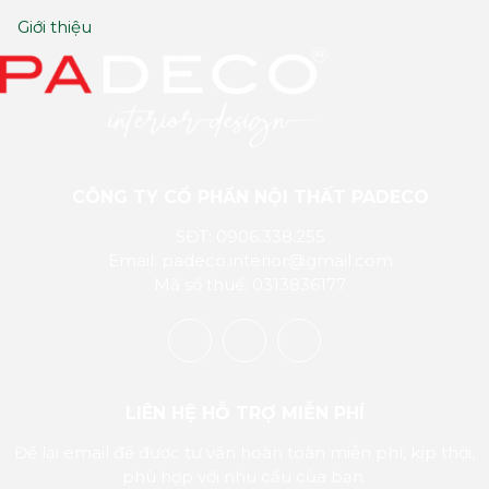
Giới thiệu
CÔNG TY CỔ PHẦN NỘI THẤT PADECO
SĐT: 0906.338.255
Email: padeco.interior@gmail.com
Mã số thuế: 0313836177
LIÊN HỆ HỖ TRỢ MIỄN PHÍ
Để lại email để được tư vấn hoàn toàn miễn phí, kịp thời,
phù hợp với nhu cầu của bạn.