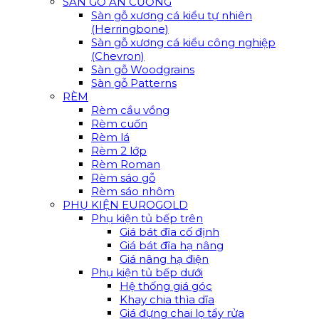
SÀN GỖ AN CƯỜNG
Sàn gỗ xương cá kiểu tự nhiên
(Herringbone)
Sàn gỗ xương cá kiểu công nghiệp
(Chevron)
Sàn gỗ Woodgrains
Sàn gỗ Patterns
RÈM
Rèm cầu vồng
Rèm cuốn
Rèm lá
Rèm 2 lớp
Rèm Roman
Rèm sáo gỗ
Rèm sáo nhôm
PHỤ KIỆN EUROGOLD
Phụ kiện tủ bếp trên
Giá bát đĩa cố định
Giá bát đĩa hạ nâng
Giá nâng hạ điện
Phụ kiện tủ bếp dưới
Hệ thống giá góc
Khay chia thìa dĩa
Giá đựng chai lọ tẩy rửa