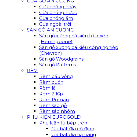
CỬA GỖ AN CƯỜNG
Cửa chống cháy
Cửa chống nước
Cửa chống ẩm
Cửa ngoài trời
SÀN GỖ AN CƯỜNG
Sàn gỗ xương cá kiểu tự nhiên
(Herringbone)
Sàn gỗ xương cá kiểu công nghiệp
(Chevron)
Sàn gỗ Woodgrains
Sàn gỗ Patterns
RÈM
Rèm cầu vồng
Rèm cuốn
Rèm lá
Rèm 2 lớp
Rèm Roman
Rèm sáo gỗ
Rèm sáo nhôm
PHỤ KIỆN EUROGOLD
Phụ kiện tủ bếp trên
Giá bát đĩa cố định
Giá bát đĩa hạ nâng