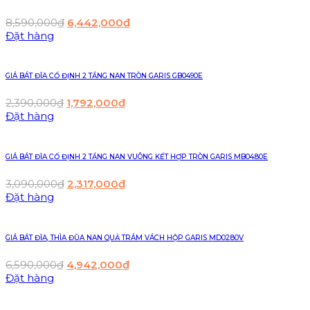
8,590,000
₫
6,442,000
₫
Đặt hàng
GIÁ BÁT ĐĨA CỐ ĐỊNH 2 TẦNG NAN TRÒN GARIS GB0490E
2,390,000
₫
1,792,000
₫
Đặt hàng
GIÁ BÁT ĐĨA CỐ ĐỊNH 2 TẦNG NAN VUÔNG KẾT HỢP TRÒN GARIS MB04.80E
3,090,000
₫
2,317,000
₫
Đặt hàng
GIÁ BÁT ĐĨA, THÌA ĐŨA NAN QUẢ TRÁM VÁCH HỘP GARIS MD02.80V
6,590,000
₫
4,942,000
₫
Đặt hàng