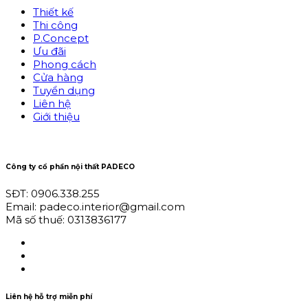
Thiết kế
Thi công
P.Concept
Ưu đãi
Phong cách
Cửa hàng
Tuyển dụng
Liên hệ
Giới thiệu
Công ty cổ phần nội thất PADECO
SĐT: 0906.338.255
Email: padeco.interior@gmail.com
Mã số thuế: 0313836177
Liên hệ hỗ trợ miễn phí