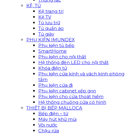
KỆ, TỦ
Kệ trang trí
Kệ TV
Tủ lưu trữ
Tủ quần áo
Tủ giày
PHỤ KIỆN IMUNDEX
Phụ kiện tủ bếp
SmartHome
Phụ kiện cho nội thất
Hệ thống đèn LED cho nội thất
Khóa điện tử
Phụ kiện cửa kính và vách kính phòng
tắm
Phụ kiện cửa đi
Phụ kiện cabinet xếp gọn
Phụ kiện cho cửa thoát hiểm
Hệ thống chuông cửa có hình
THIẾT BỊ BẾP MALLOCA
Bếp điện – từ
Máy hút khử mùi
Vòi nước
Chậu rửa