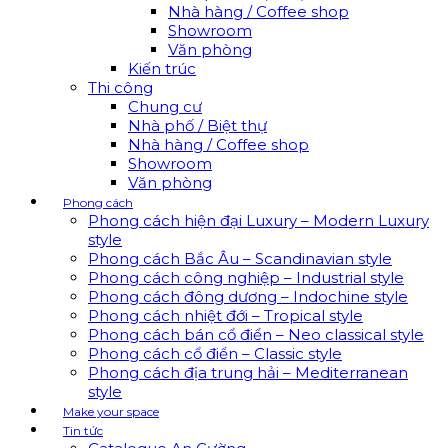
Nhà hàng / Coffee shop
Showroom
Văn phòng
Kiến trúc
Thi công
Chung cư
Nhà phố / Biệt thự
Nhà hàng / Coffee shop
Showroom
Văn phòng
Phong cách
Phong cách hiện đại Luxury – Modern Luxury
style
Phong cách Bắc Âu – Scandinavian style
Phong cách công nghiệp – Industrial style
Phong cách đông dương – Indochine style
Phong cách nhiệt đới – Tropical style
Phong cách bán cổ điển – Neo classical style
Phong cách cổ điển – Classic style
Phong cách địa trung hải – Mediterranean
style
Make your space
Tin tức