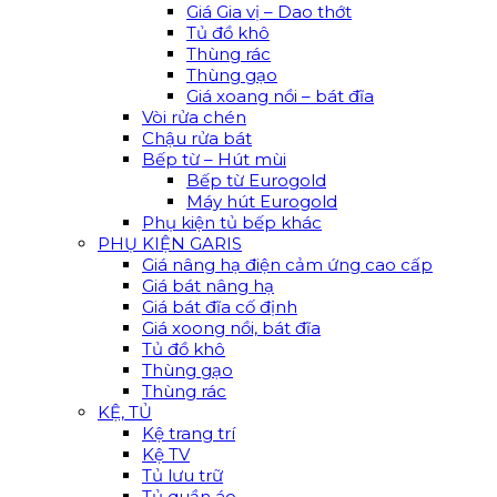
Giá Gia vị – Dao thớt
Tủ đồ khô
Thùng rác
Thùng gạo
Giá xoang nồi – bát đĩa
Vòi rửa chén
Chậu rửa bát
Bếp từ – Hút mùi
Bếp từ Eurogold
Máy hút Eurogold
Phụ kiện tủ bếp khác
PHỤ KIỆN GARIS
Giá nâng hạ điện cảm ứng cao cấp
Giá bát nâng hạ
Giá bát đĩa cố định
Giá xoong nồi, bát đĩa
Tủ đồ khô
Thùng gạo
Thùng rác
KỆ, TỦ
Kệ trang trí
Kệ TV
Tủ lưu trữ
Tủ quần áo