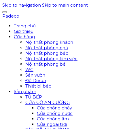
Skip to navigation
Skip to main content
Padeco
Trang chủ
Giới thiệu
Cửa hàng
Nội thất phòng khách
Nội thất phòng ngủ
Nội thất phòng bếp
Nội thất phòng làm việc
Nội thất phòng bé
WC
Sân vườn
Đồ Decor
Thiết bị bếp
Sản phẩm
TỦ BẾP
CỬA GỖ AN CƯỜNG
Cửa chống cháy
Cửa chống nước
Cửa chống ẩm
Cửa ngoài trời