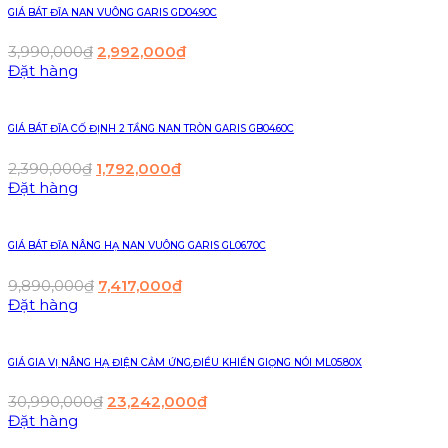
GIÁ BÁT ĐĨA NAN VUÔNG GARIS GD04.90C
3,990,000
₫
2,992,000
₫
Đặt hàng
GIÁ BÁT ĐĨA CỐ ĐỊNH 2 TẦNG NAN TRÒN GARIS GB04.60C
2,390,000
₫
1,792,000
₫
Đặt hàng
GIÁ BÁT ĐĨA NÂNG HẠ NAN VUÔNG GARIS GL06.70C
9,890,000
₫
7,417,000
₫
Đặt hàng
GIÁ GIA VỊ NÂNG HẠ ĐIỆN CẢM ỨNG,ĐIỀU KHIỂN GIỌNG NÓI ML05.80X
30,990,000
₫
23,242,000
₫
Đặt hàng