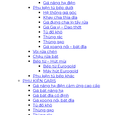
Giá nâng hạ điện
Phụ kiện tủ bếp dưới
Hệ thống giá góc
Khay chia thìa dĩa
Giá đựng chai lọ tẩy rửa
Giá Gia vị – Dao thớt
Tủ đồ khô
Thùng rác
Thùng gạo
Giá xoang nồi – bát đĩa
Vòi rửa chén
Chậu rửa bát
Bếp từ – Hút mùi
Bếp từ Eurogold
Máy hút Eurogold
Phụ kiện tủ bếp khác
PHỤ KIỆN GARIS
Giá nâng hạ điện cảm ứng cao cấp
Giá bát nâng hạ
Giá bát đĩa cố định
Giá xoong nồi, bát đĩa
Tủ đồ khô
Thùng gạo
Thùng rác