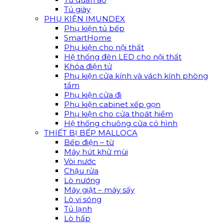
Tủ giày
PHỤ KIỆN IMUNDEX
Phụ kiện tủ bếp
SmartHome
Phụ kiện cho nội thất
Hệ thống đèn LED cho nội thất
Khóa điện tử
Phụ kiện cửa kính và vách kính phòng
tắm
Phụ kiện cửa đi
Phụ kiện cabinet xếp gọn
Phụ kiện cho cửa thoát hiểm
Hệ thống chuông cửa có hình
THIẾT BỊ BẾP MALLOCA
Bếp điện – từ
Máy hút khử mùi
Vòi nước
Chậu rửa
Lò nướng
Máy giặt – máy sấy
Lò vi sóng
Tủ lạnh
Lò hấp