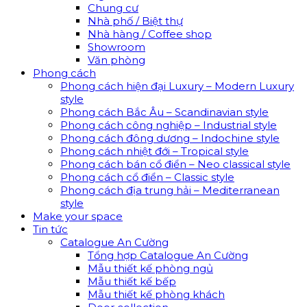
Chung cư
Nhà phố / Biệt thự
Nhà hàng / Coffee shop
Showroom
Văn phòng
Phong cách
Phong cách hiện đại Luxury – Modern Luxury
style
Phong cách Bắc Âu – Scandinavian style
Phong cách công nghiệp – Industrial style
Phong cách đông dương – Indochine style
Phong cách nhiệt đới – Tropical style
Phong cách bán cổ điển – Neo classical style
Phong cách cổ điển – Classic style
Phong cách địa trung hải – Mediterranean
style
Make your space
Tin tức
Catalogue An Cường
Tổng hợp Catalogue An Cường
Mẫu thiết kế phòng ngủ
Mẫu thiết kế bếp
Mẫu thiết kế phòng khách