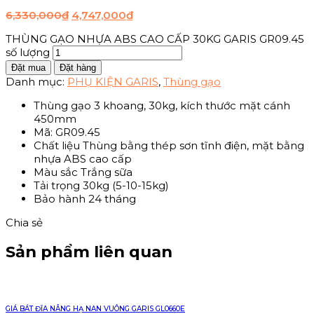
6,330,000
₫
4,747,000
₫
THÙNG GẠO NHỰA ABS CAO CẤP 30KG GARIS GR09.45
số lượng
Đặt mua
Đặt hàng
Danh mục:
PHỤ KIỆN GARIS
,
Thùng gạo
Thùng gạo 3 khoang, 30kg, kích thước mặt cánh
450mm
Mã: GR09.45
Chất liệu Thùng bằng thép sơn tĩnh điện, mặt bằng
nhựa ABS cao cấp
Màu sắc Trắng sữa
Tải trọng 30kg (5-10-15kg)
Bảo hành 24 tháng
Chia sẻ
Sản phẩm liên quan
GIÁ BÁT ĐĨA NÂNG HẠ NAN VUÔNG GARIS GL0660E