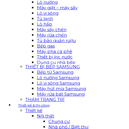
Lò nướng
Máy giặt – máy sấy
Lò vi sóng
Tủ lạnh
Lò hấp
Máy sấy chén
Máy rửa chén
Tủ bảo quản rượu
Bếp gas
Máy pha cà phê
Thiết bị lọc nước
Dụng cụ nhà bếp
THIẾT BỊ BẾP SAMSUNG
Bếp từ Samsung
Lò nướng Samsung
Lò vi sóng Samsung
Máy hút mùi Samsung
Máy rửa bát Samsung
THẢM TRANG TRÍ
Thiết kế & thi công
Thiết kế
Nội thất
Chung cư
Nhà phố / Biệt thự