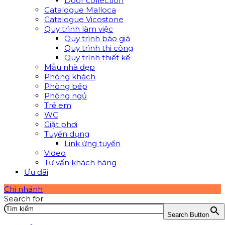
Door collection
Catalogue Malloca
Catalogue Vicostone
Quy trình làm việc
Quy trình báo giá
Quy trình thi công
Quy trình thiết kế
Mẫu nhà đẹp
Phòng khách
Phòng bếp
Phòng ngủ
Trẻ em
WC
Giặt phơi
Tuyển dụng
Link ứng tuyển
Video
Tư vấn khách hàng
Ưu đãi
Chi nhánh
Search for:
Search Button