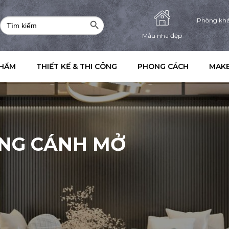
Search Button
Search
Phòng kh
for:
Mẫu nhà đẹp
PHẨM
THIẾT KẾ & THI CÔNG
PHONG CÁCH
MAKE
ẦNG CÁNH MỞ