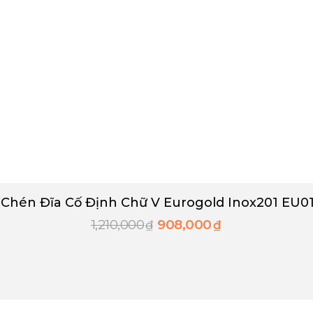
 Chén Đĩa Cố Định Chữ V Eurogold Inox201 EU0
1,210,000
908,000
₫
₫