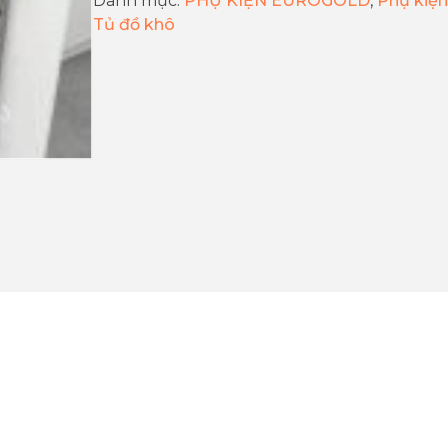
Danh mục:
PHỤ KIỆN EUROGOLD
,
Phụ kiện
Tủ đồ khô