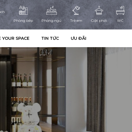
ách
Phòng bếp
Phòng ngủ
Trẻ em
Giặt phơi
WC
 YOUR SPACE
TIN TỨC
ƯU ĐÃI