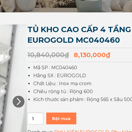
TỦ KHO CAO CẤP 4 TẦN
EUROGOLD MC040460
10,840,000
₫
8,130,000
₫
Mã SP : MC040460
Hãng SX : EUROGOLD
Chất Liệu : Inox mạ crom
Chiều rộng tủ : Rộng 600
Kích thước sản phẩm : Rộng 565 x Sâu 500 
Đặt mua