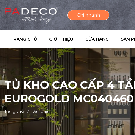
Chi nhánh
TRANG CHỦ
GIỚI THIỆU
CỬA HÀNG
SẢN 
TỦ KHO CAO CẤP 4 T
EUROGOLD MC040460
Trang chủ
Sản phẩm