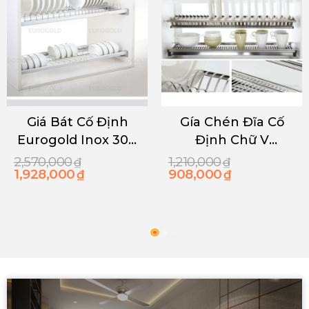
Gía Chén Đĩa Cố
GIÁ LIÊN HOÀN
Định Chữ V
HỘP EUROGOLD
Eurogold Inox201
EU101/EU102
1,210,000
9,010,000
₫
₫
908,000
6,758,000
₫
₫
EU01100