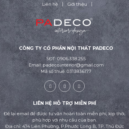
Liên hệ
Giới thiệu
CÔNG TY CỔ PHẦN NỘI THẤT PADECO
SĐT: 0906.338.255
Email: padeco.interior@gmail.com
Mã số thuế: 0313836177
LIÊN HỆ HỖ TRỢ MIỄN PHÍ
Để lại email để được tư vấn hoàn toàn miễn phí, kịp thời,
phù hợp với nhu cầu của bạn.
Địa chỉ: 474 Liên Phường, P.Phước Long B, TP. Thủ Đức