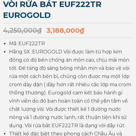
VÒI RỬA BÁT EUF222TR
EUROGOLD
4,250,000
₫
3,188,000
₫
Mã :EUF222TR
Hãng SX :EUROGOLD Vòi được làm từ hợp kim
đồng có độ bền chống ăn mòn cao, chịu mài mòn
tốt. Để tăng độ sáng bóng nhẵn mịn và bảo vệ vòi
rửa một cách bền bỉ, chúng còn được mạ một lớp
crom dày dặn ( dày hơn rất nhiều các lớp mạ crom
thông thường). Eurogold cam kết bảo hành gỉ
vĩnh viễn do đó bạn hoàn toàn có thể yên tâm về
chất lượng vòi. Vòi được thiết kế 1 đường nước
nóng và 1 đường nước lạnh, rất thuận tiện khi sử
dụng. Vòi rửa bát EUF222TR là dạng vòi dây rút.
Thiết kế đặc biệt theo phong cách Châu Âu và