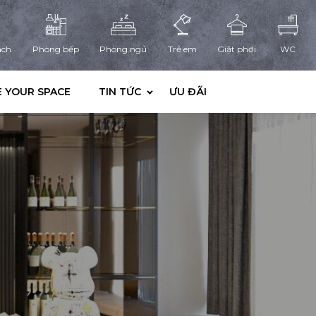
ách
Phòng bếp
Phòng ngủ
Trẻ em
Giặt phơi
WC
 YOUR SPACE
TIN TỨC
ƯU ĐÃI