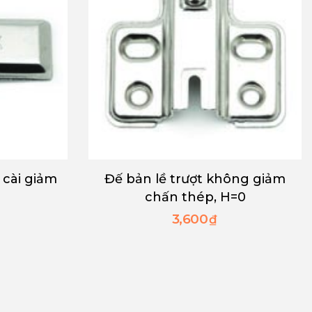
ông giảm
Đế bản lề trượt giảm chấn
=0
thép, H=0
4,200
₫