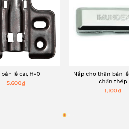
thân bản lề cài giảm
Đế bản lề trượt kh
chấn thép
chấn thép, H
1,100
3,600
₫
₫