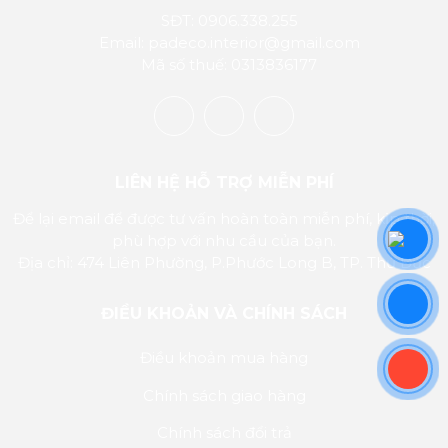
SĐT: 0906.338.255
Email: padeco.interior@gmail.com
Mã số thuế: 0313836177
LIÊN HỆ HỖ TRỢ MIỄN PHÍ
Để lại email để được tư vấn hoàn toàn miễn phí, kịp thời,
phù hợp với nhu cầu của bạn.
Địa chỉ: 474 Liên Phường, P.Phước Long B, TP. Thủ Đức
ĐIỀU KHOẢN VÀ CHÍNH SÁCH
Điều khoản mua hàng
Chính sách giao hàng
Chính sách đổi trả