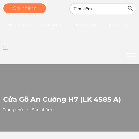
Search Butt
Search
Chi nhánh
for:
Mẫu nhà đẹp
Phòng khách
Phòng bếp
Phòng ngủ
Cửa Gỗ An Cường H7 (LK 4585 A)
Trang chủ
Sản phẩm