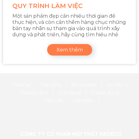
QUY TRÌNH LÀM VIỆC
Một sản phẩm đẹp cần nhiều thời gian để
thực hiện, và còn cần thêm hàng chục những
bàn tay nhân sự tham gia vào quá trình xây
dựng và phát triển, hãy cùng tìm hiểu nhé
Xem thêm
Thiết kế
Thi công
P.Concept
Ưu đãi
Phong cách
Cửa hàng
Tuyển dụng
Liên hệ
Giới thiệu
CÔNG TY CỔ PHẦN NỘI THẤT PADECO