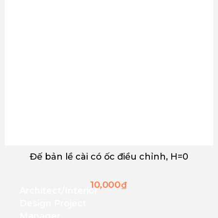
Đế bản lề cài có ốc điều chỉnh, H=0
10,000
₫
Architect/interior
Design Project
Manager