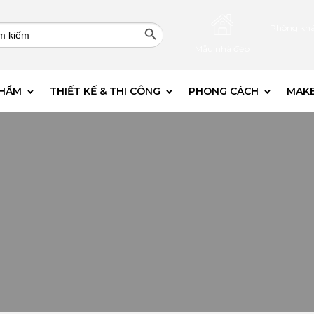
Search Button
rch
Phòng kh
Mẫu nhà đẹp
PHẨM
THIẾT KẾ & THI CÔNG
PHONG CÁCH
MAKE