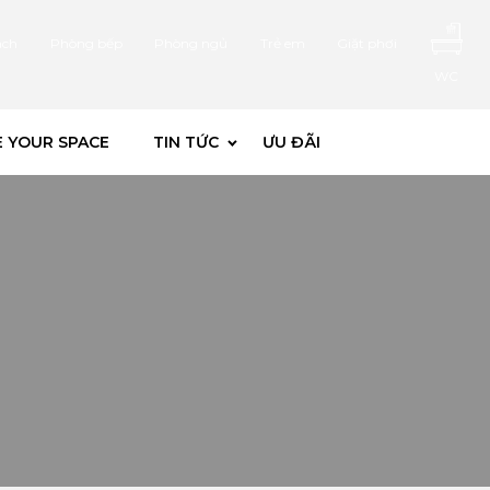
ách
Phòng bếp
Phòng ngủ
Trẻ em
Giặt phơi
WC
 YOUR SPACE
TIN TỨC
ƯU ĐÃI