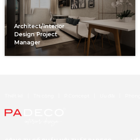
Architect/interior
Design Project
Manager
Thiết kế
Thi công
P.Concept
Ưu đãi
Phong