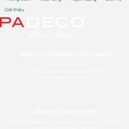
Giới thiệu
CÔNG TY CỔ PHẦN NỘI THẤT PADECO
SĐT: 0906.338.255
Email: padeco.interior@gmail.com
Mã số thuế: 0313836177
LIÊN HỆ HỖ TRỢ MIỄN PHÍ
Để lại email để được tư vấn hoàn toàn miễn phí, kịp thời,
phù hợp với nhu cầu của bạn.