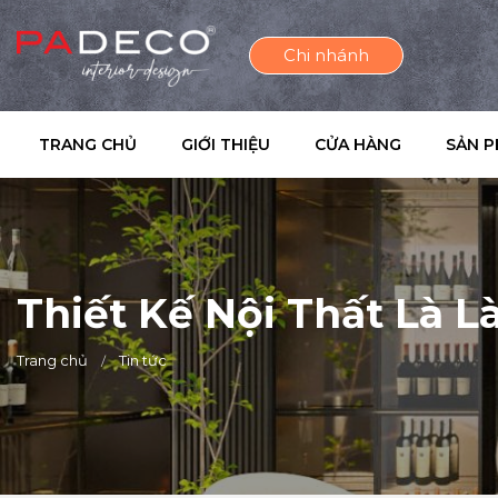
Chi nhánh
TRANG CHỦ
GIỚI THIỆU
CỬA HÀNG
SẢN 
Thiết Kế Nội Thất Là L
Trang chủ
Tin tức