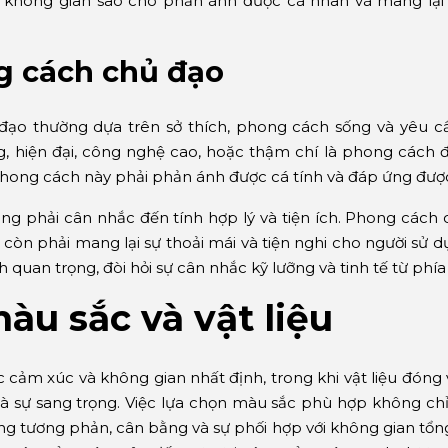
 không gian sao cho phản ánh được cá nhân và mang lại t
g cách chủ đạo
đạo thường dựa trên sở thích, phong cách sống và yêu c
, hiện đại, công nghệ cao, hoặc thậm chí là phong cách 
 phong cách này phải phản ánh được cá tính và đáp ứng đượ
g phải cân nhắc đến tính hợp lý và tiện ích. Phong cách
còn phải mang lại sự thoải mái và tiện nghi cho người sử d
 quan trọng, đòi hỏi sự cân nhắc kỹ lưỡng và tinh tế từ phía 
àu sắc và vật liệu
 cảm xúc và không gian nhất định, trong khi vật liệu đóng v
và sự sang trọng. Việc lựa chọn màu sắc phù hợp không ch
ng tương phản, cân bằng và sự phối hợp với không gian tổ