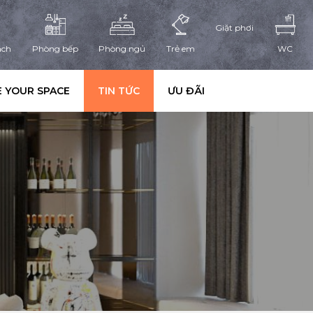
Giặt phơi
ách
Phòng bếp
Phòng ngủ
Trẻ em
WC
 YOUR SPACE
TIN TỨC
ƯU ĐÃI