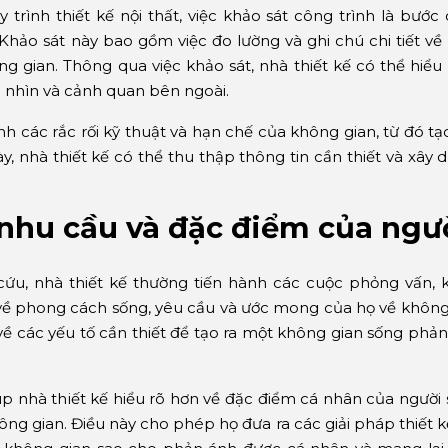
y trình thiết kế nội thất, việc khảo sát công trình là bước
 Khảo sát này bao gồm việc đo lường và ghi chú chi tiết về 
g gian. Thông qua việc khảo sát, nhà thiết kế có thể hiểu
 nhìn và cảnh quan bên ngoài.
h các rắc rối kỹ thuật và hạn chế của không gian, từ đó tạ
y, nhà thiết kế có thể thu thập thông tin cần thiết và xâ
nhu cầu và đặc điểm của ngư
cứu, nhà thiết kế thường tiến hành các cuộc phỏng vấn, kh
về phong cách sống, yêu cầu và ước mong của họ về không g
 về các yếu tố cần thiết để tạo ra một không gian sống phả
p nhà thiết kế hiểu rõ hơn về đặc điểm cá nhân của người 
ông gian. Điều này cho phép họ đưa ra các giải pháp thiết kế