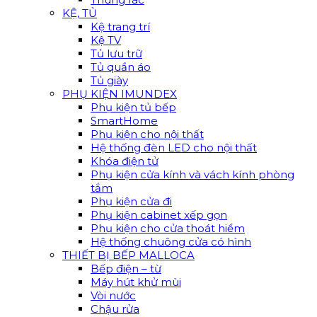
KỆ, TỦ
Kệ trang trí
Kệ TV
Tủ lưu trữ
Tủ quần áo
Tủ giày
PHỤ KIỆN IMUNDEX
Phụ kiện tủ bếp
SmartHome
Phụ kiện cho nội thất
Hệ thống đèn LED cho nội thất
Khóa điện tử
Phụ kiện cửa kính và vách kính phòng
tắm
Phụ kiện cửa đi
Phụ kiện cabinet xếp gọn
Phụ kiện cho cửa thoát hiểm
Hệ thống chuông cửa có hình
THIẾT BỊ BẾP MALLOCA
Bếp điện – từ
Máy hút khử mùi
Vòi nước
Chậu rửa