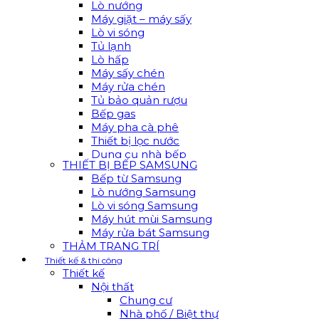
Lò nướng
Máy giặt – máy sấy
Lò vi sóng
Tủ lạnh
Lò hấp
Máy sấy chén
Máy rửa chén
Tủ bảo quản rượu
Bếp gas
Máy pha cà phê
Thiết bị lọc nước
Dụng cụ nhà bếp
THIẾT BỊ BẾP SAMSUNG
Bếp từ Samsung
Lò nướng Samsung
Lò vi sóng Samsung
Máy hút mùi Samsung
Máy rửa bát Samsung
THẢM TRANG TRÍ
Thiết kế & thi công
Thiết kế
Nội thất
Chung cư
Nhà phố / Biệt thự