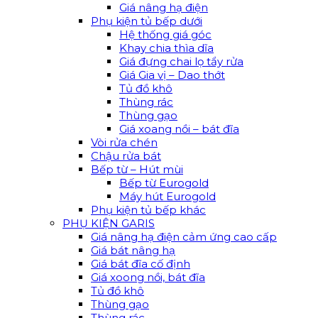
Giá nâng hạ điện
Phụ kiện tủ bếp dưới
Hệ thống giá góc
Khay chia thìa dĩa
Giá đựng chai lọ tẩy rửa
Giá Gia vị – Dao thớt
Tủ đồ khô
Thùng rác
Thùng gạo
Giá xoang nồi – bát đĩa
Vòi rửa chén
Chậu rửa bát
Bếp từ – Hút mùi
Bếp từ Eurogold
Máy hút Eurogold
Phụ kiện tủ bếp khác
PHỤ KIỆN GARIS
Giá nâng hạ điện cảm ứng cao cấp
Giá bát nâng hạ
Giá bát đĩa cố định
Giá xoong nồi, bát đĩa
Tủ đồ khô
Thùng gạo
Thùng rác