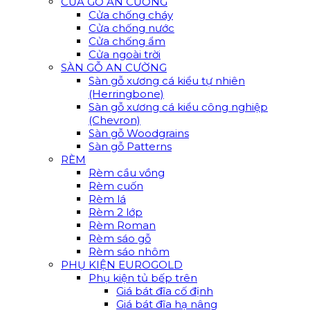
CỬA GỖ AN CƯỜNG
Cửa chống cháy
Cửa chống nước
Cửa chống ẩm
Cửa ngoài trời
SÀN GỖ AN CƯỜNG
Sàn gỗ xương cá kiểu tự nhiên
(Herringbone)
Sàn gỗ xương cá kiểu công nghiệp
(Chevron)
Sàn gỗ Woodgrains
Sàn gỗ Patterns
RÈM
Rèm cầu vồng
Rèm cuốn
Rèm lá
Rèm 2 lớp
Rèm Roman
Rèm sáo gỗ
Rèm sáo nhôm
PHỤ KIỆN EUROGOLD
Phụ kiện tủ bếp trên
Giá bát đĩa cố định
Giá bát đĩa hạ nâng