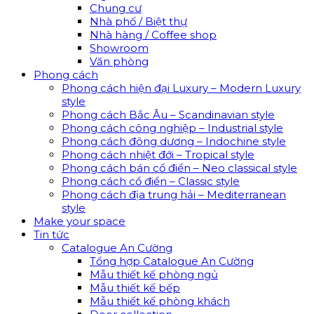
Chung cư
Nhà phố / Biệt thự
Nhà hàng / Coffee shop
Showroom
Văn phòng
Phong cách
Phong cách hiện đại Luxury – Modern Luxury
style
Phong cách Bắc Âu – Scandinavian style
Phong cách công nghiệp – Industrial style
Phong cách đông dương – Indochine style
Phong cách nhiệt đới – Tropical style
Phong cách bán cổ điển – Neo classical style
Phong cách cổ điển – Classic style
Phong cách địa trung hải – Mediterranean
style
Make your space
Tin tức
Catalogue An Cường
Tổng hợp Catalogue An Cường
Mẫu thiết kế phòng ngủ
Mẫu thiết kế bếp
Mẫu thiết kế phòng khách