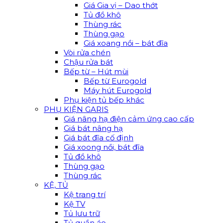
Giá Gia vị – Dao thớt
Tủ đồ khô
Thùng rác
Thùng gạo
Giá xoang nồi – bát đĩa
Vòi rửa chén
Chậu rửa bát
Bếp từ – Hút mùi
Bếp từ Eurogold
Máy hút Eurogold
Phụ kiện tủ bếp khác
PHỤ KIỆN GARIS
Giá nâng hạ điện cảm ứng cao cấp
Giá bát nâng hạ
Giá bát đĩa cố định
Giá xoong nồi, bát đĩa
Tủ đồ khô
Thùng gạo
Thùng rác
KỆ, TỦ
Kệ trang trí
Kệ TV
Tủ lưu trữ
Tủ quần áo