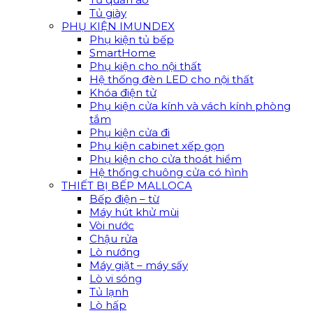
Tủ giày
PHỤ KIỆN IMUNDEX
Phụ kiện tủ bếp
SmartHome
Phụ kiện cho nội thất
Hệ thống đèn LED cho nội thất
Khóa điện tử
Phụ kiện cửa kính và vách kính phòng
tắm
Phụ kiện cửa đi
Phụ kiện cabinet xếp gọn
Phụ kiện cho cửa thoát hiểm
Hệ thống chuông cửa có hình
THIẾT BỊ BẾP MALLOCA
Bếp điện – từ
Máy hút khử mùi
Vòi nước
Chậu rửa
Lò nướng
Máy giặt – máy sấy
Lò vi sóng
Tủ lạnh
Lò hấp