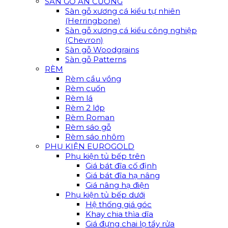
SÀN GỖ AN CƯỜNG
Sàn gỗ xương cá kiểu tự nhiên
(Herringbone)
Sàn gỗ xương cá kiểu công nghiệp
(Chevron)
Sàn gỗ Woodgrains
Sàn gỗ Patterns
RÈM
Rèm cầu vồng
Rèm cuốn
Rèm lá
Rèm 2 lớp
Rèm Roman
Rèm sáo gỗ
Rèm sáo nhôm
PHỤ KIỆN EUROGOLD
Phụ kiện tủ bếp trên
Giá bát đĩa cố định
Giá bát đĩa hạ nâng
Giá nâng hạ điện
Phụ kiện tủ bếp dưới
Hệ thống giá góc
Khay chia thìa dĩa
Giá đựng chai lọ tẩy rửa