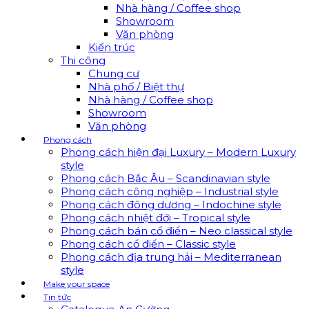
Nhà hàng / Coffee shop
Showroom
Văn phòng
Kiến trúc
Thi công
Chung cư
Nhà phố / Biệt thự
Nhà hàng / Coffee shop
Showroom
Văn phòng
Phong cách
Phong cách hiện đại Luxury – Modern Luxury
style
Phong cách Bắc Âu – Scandinavian style
Phong cách công nghiệp – Industrial style
Phong cách đông dương – Indochine style
Phong cách nhiệt đới – Tropical style
Phong cách bán cổ điển – Neo classical style
Phong cách cổ điển – Classic style
Phong cách địa trung hải – Mediterranean
style
Make your space
Tin tức