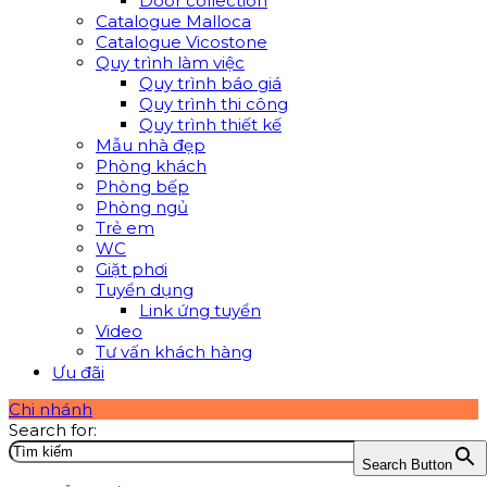
Door collection
Catalogue Malloca
Catalogue Vicostone
Quy trình làm việc
Quy trình báo giá
Quy trình thi công
Quy trình thiết kế
Mẫu nhà đẹp
Phòng khách
Phòng bếp
Phòng ngủ
Trẻ em
WC
Giặt phơi
Tuyển dụng
Link ứng tuyển
Video
Tư vấn khách hàng
Ưu đãi
Chi nhánh
Search for:
Search Button